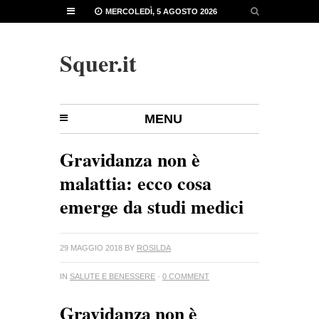
MERCOLEDÌ, 5 AGOSTO 2026
Squer.it
MENU
Gravidanza non è
malattia: ecco cosa
emerge da studi medici
29 MAGGIO 2018
BY
ROSILDA
IN
SALUTE E BENESSERE
·
0 COMMENT
Gravidanza non è