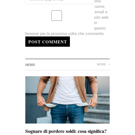
mio
nome,
email e
sito web
in
questo
browser per la prossima volta che commento.
POST COMMENT
MORE
NEWS
Sognare di perdere soldi: cosa significa?