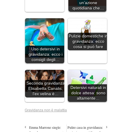
un’azione
quotidiana che…
Pulizie domestiche in
gravidanza: ecco
cosa si può fare
Uso detersivi in
gravidanza: ecco i
consigli degli…
Seconda gravidanza
Detersivi naturali in
Elisabetta Canalis:
dolce attesa: sono
l’ex velina è…
altamente…
Gravidanza non è malattia
Emma Marrone single:
Pulire casa in gravidanza: