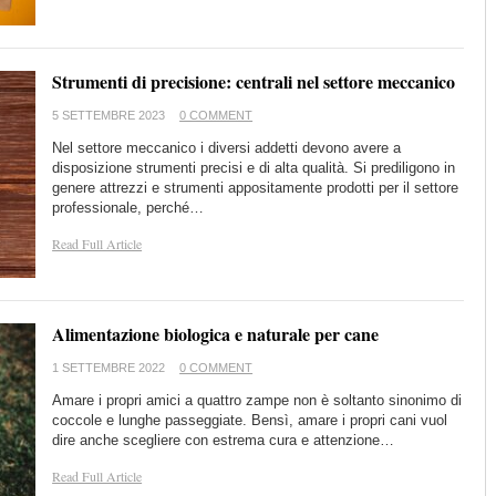
Strumenti di precisione: centrali nel settore meccanico
5 SETTEMBRE 2023
0 COMMENT
Nel settore meccanico i diversi addetti devono avere a
disposizione strumenti precisi e di alta qualità. Si prediligono in
genere attrezzi e strumenti appositamente prodotti per il settore
professionale, perché…
Read Full Article
Alimentazione biologica e naturale per cane
1 SETTEMBRE 2022
0 COMMENT
Amare i propri amici a quattro zampe non è soltanto sinonimo di
coccole e lunghe passeggiate. Bensì, amare i propri cani vuol
dire anche scegliere con estrema cura e attenzione…
Read Full Article