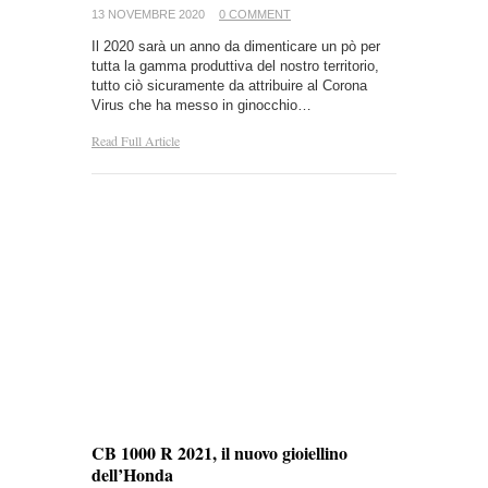
13 NOVEMBRE 2020
0 COMMENT
Il 2020 sarà un anno da dimenticare un pò per
tutta la gamma produttiva del nostro territorio,
tutto ciò sicuramente da attribuire al Corona
Virus che ha messo in ginocchio…
Read Full Article
CB 1000 R 2021, il nuovo gioiellino
dell’Honda