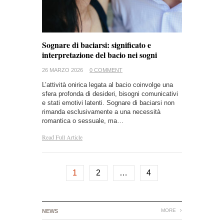
Sognare di baciarsi: significato e
interpretazione del bacio nei sogni
26 MARZO 2026
0 COMMENT
L’attività onirica legata al bacio coinvolge una
sfera profonda di desideri, bisogni comunicativi
e stati emotivi latenti. Sognare di baciarsi non
rimanda esclusivamente a una necessità
romantica o sessuale, ma…
Read Full Article
1
2
…
4
MORE
NEWS