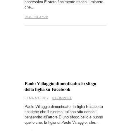
anoressica È stato finalmente risolto il mistero
che…
Read Full Article
Paolo Villaggio dimenticato: lo sfogo
della figlia su Facebook
31 MARZO 2017
0 COMMENT
Paolo Villaggio dimenticato: la figlia Elisabetta
sostiene che il cinema italiano stia dando il
benservito all’attore È uno sfogo bello e buono
quello che, la figlia di Paolo Villaggio, che…