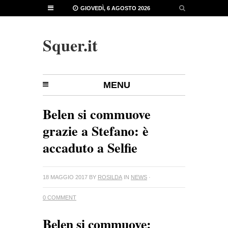
GIOVEDÌ, 6 AGOSTO 2026
Squer.it
MENU
Belen si commuove
grazie a Stefano: è
accaduto a Selfie
18 MAGGIO 2017
BY
ROSILDA
IN
NEWS
·
0 COMMENT
Belen si commuove: