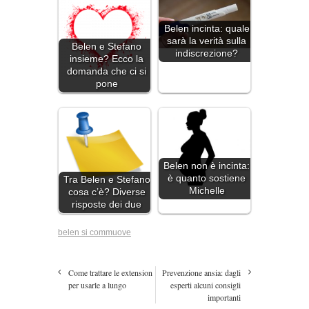
Belen incinta: quale
sarà la verità sulla
Belen e Stefano
indiscrezione?
insieme? Ecco la
domanda che ci si
pone
Belen non è incinta:
è quanto sostiene
Tra Belen e Stefano
Michelle
cosa c’è? Diverse
risposte dei due
belen si commuove
Come trattare le extension
Prevenzione ansia: dagli
per usarle a lungo
esperti alcuni consigli
importanti