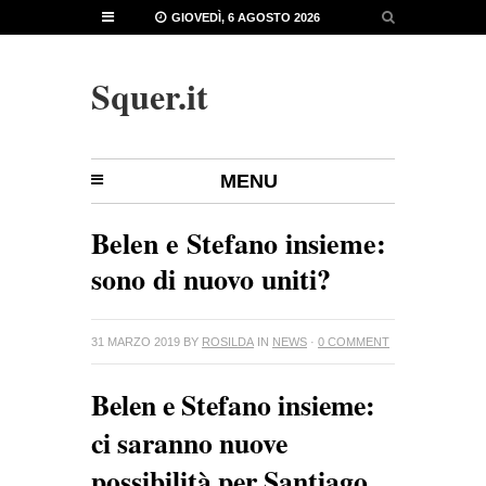
GIOVEDÌ, 6 AGOSTO 2026
Squer.it
MENU
Belen e Stefano insieme:
sono di nuovo uniti?
31 MARZO 2019
BY
ROSILDA
IN
NEWS
·
0 COMMENT
Belen e Stefano insieme:
ci saranno nuove
possibilità per Santiago