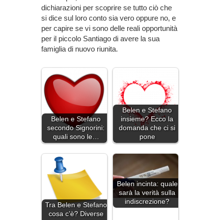
dichiarazioni per scoprire se tutto ciò che
si dice sul loro conto sia vero oppure no, e
per capire se vi sono delle reali opportunità
per il piccolo Santiago di avere la sua
famiglia di nuovo riunita.
Belen e Stefano
Belen e Stefano
insieme? Ecco la
secondo Signorini:
domanda che ci si
quali sono le…
pone
Belen incinta: quale
sarà la verità sulla
indiscrezione?
Tra Belen e Stefano
cosa c’è? Diverse