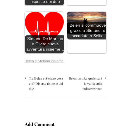
risposte dei due
Belen si commuove
grazie a Stefano: è
accaduto a Selfie
Stefano De Martino
e Gilda: nuova
avventura insieme…
Belen e Stefano insieme
Tra Belen e Stefano cosa
Belen incinta: quale sarà
c’è? Diverse risposte dei
la verità sulla
due
indiscrezione?
Add Comment