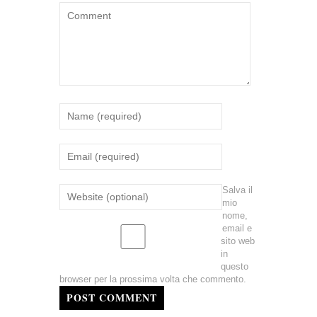
Salva il
mio
nome,
email e
sito web
in
questo
browser per la prossima volta che commento.
POST COMMENT