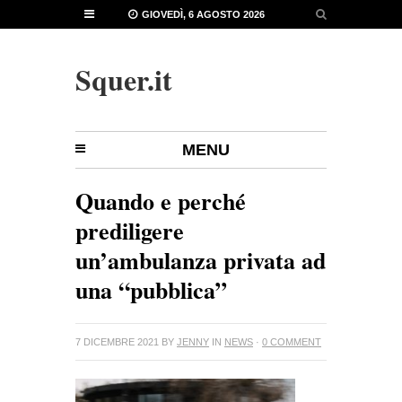
GIOVEDÌ, 6 AGOSTO 2026
Squer.it
MENU
Quando e perché
prediligere
un’ambulanza privata ad
una “pubblica”
7 DICEMBRE 2021
BY
JENNY
IN
NEWS
·
0 COMMENT