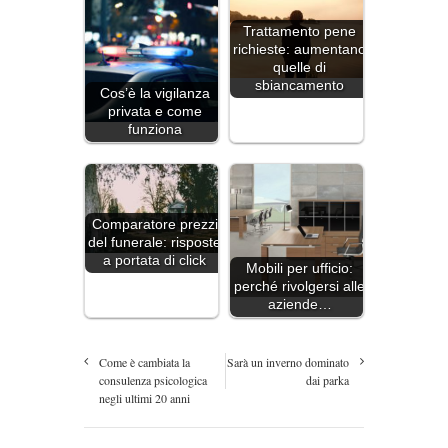
Trattamento pene
richieste: aumentano
quelle di
sbiancamento
Cos’è la vigilanza
privata e come
funziona
Comparatore prezzi
del funerale: risposte
a portata di click
Mobili per ufficio:
perché rivolgersi alle
aziende…
Come è cambiata la
Sarà un inverno dominato
consulenza psicologica
dai parka
negli ultimi 20 anni