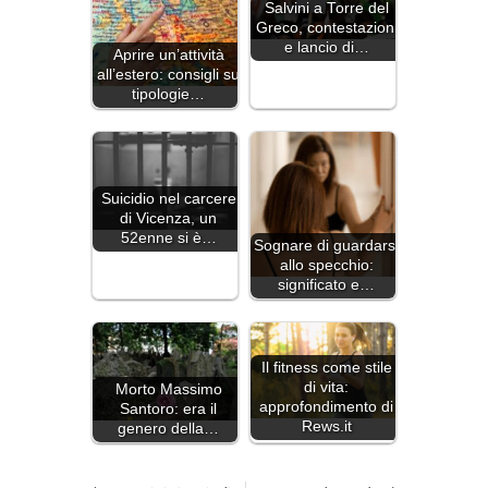
Salvini a Torre del
Greco, contestazioni
e lancio di…
Aprire un’attività
all’estero: consigli su
tipologie…
Suicidio nel carcere
di Vicenza, un
52enne si è…
Sognare di guardarsi
allo specchio:
significato e…
Il fitness come stile
di vita:
Morto Massimo
approfondimento di
Santoro: era il
Rews.it
genero della…