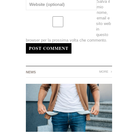
Salva il
mio
nome,
email e
sito web
in
questo
browser per la prossima volta che commento.
POST COMMENT
MORE
NEWS