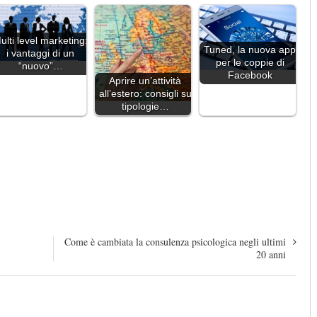
ulti level marketing:
Tuned, la nuova app
i vantaggi di un
per le coppie di
“nuovo”…
Facebook
Aprire un’attività
all’estero: consigli su
tipologie…
Come è cambiata la consulenza psicologica negli ultimi
20 anni