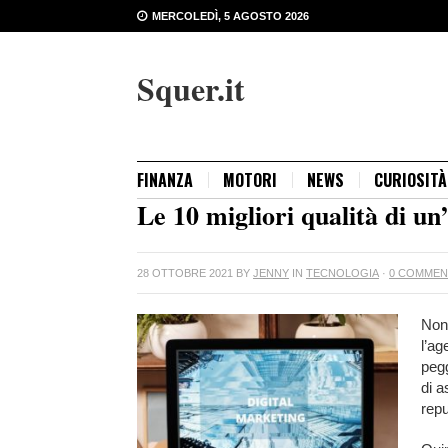
MERCOLEDÌ, 5 AGOSTO 2026
Squer.it
FINANZA
MOTORI
NEWS
CURIOSITÀ
Le 10 migliori qualità di un
28 OTTOBRE 2021
BY
JENNY
IN
TECNOLOGIA
·
0 COMMEN
Non 
l’ag
pegg
di a
repu