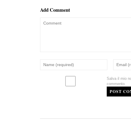
Add Comment
Salva il mio n
commento.
POST C