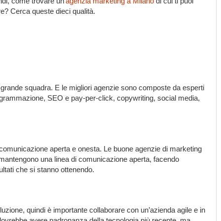
di, come trovare un’
agenzia marketing a Milano
di cui ti puoi
re? Cerca queste dieci qualità.
a grande squadra. E le migliori agenzie sono composte da esperti
rogrammazione, SEO e pay-per-click, copywriting, social media,
 comunicazione aperta e onesta. Le buone agenzie di marketing
r e mantengono una linea di comunicazione aperta, facendo
ultati che si stanno ottenendo.
luzione, quindi è importante collaborare con un’azienda agile e in
 dovrebbe avere padronanza della tecnologia più recente, ma