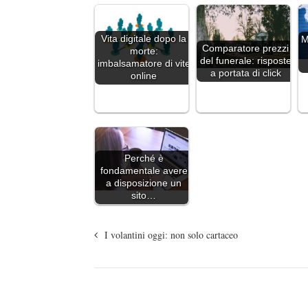
Vita digitale dopo la
M
Comparatore prezzi
morte:
del funerale: risposte
imbalsamatore di vite
a portata di click
online
Perché è
fondamentale avere
a disposizione un
sito…
I volantini oggi: non solo cartaceo