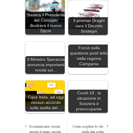
Stasera il Presidente
del Consiglio
Il premier Draghi
illustrerà il nuovo
vara il Decreto
Dpcm
Sostegni
Focus sulla
questione posti letto
nella regione
Il Ministro Speranza
Campania
annuncia importanti
novità sul…
Covid-19 , la
Caos Italia, ad oggi
situazione in
nessun accordo
Svizzera è
sulla scelta del…
preoccupante
Il commissario Arcuri
Come scegliere le viti:
mostra il piano vaccini
guida alla scelta