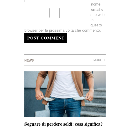
nome,
email e
sito web
in
questo
browser per la prossima volta che commento.
POST COMMENT
MORE
NEWS
Sognare di perdere soldi: cosa significa?