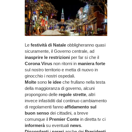
Le
festività di Natale
obbligheranno quasi
sicuramente, il Governo centrale, ad
inasprire le restrizioni
per far si che il
Corona Virus
non ritorni in
maniera forte
sul nostro territorio e metta di nuovo in
ginocchio i nostri ospedali.
Molte
sono
le idee
che frullano nella testa
della maggioranza di governo, alcuni
propongono delle
regole strette
, altri
invece infastiditi dal continuo cambiamento
di regolamenti fanno
affidamento sul
buon senso
dei cittadini, a breve
comunque il
Premier Conte
in diretta tv ci
informerà
su eventuali
news
.
Discordanti
i
pareri
anche dei
Presidenti