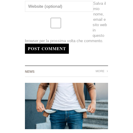
Salva il
mio
nome,
email e
sito web
in
questo
browser per la prossima volta che commento.
POST COMMENT
MORE
NEWS