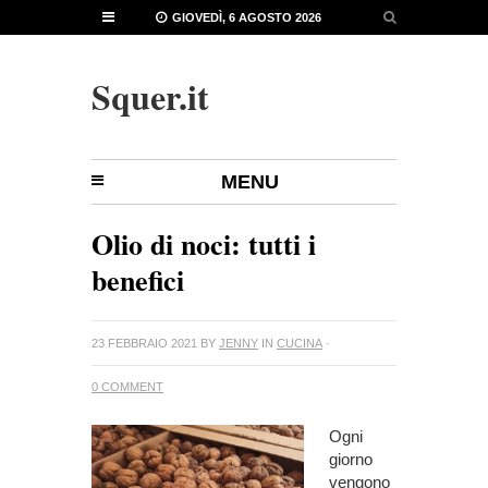
GIOVEDÌ, 6 AGOSTO 2026
Squer.it
MENU
Olio di noci: tutti i
benefici
23 FEBBRAIO 2021
BY
JENNY
IN
CUCINA
·
0 COMMENT
Ogni
giorno
vengono