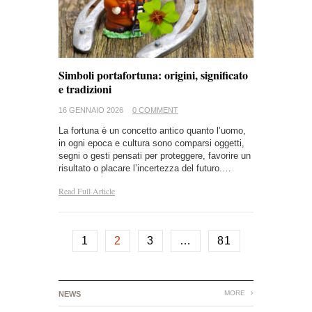
Simboli portafortuna: origini, significato
e tradizioni
16 GENNAIO 2026
0 COMMENT
La fortuna è un concetto antico quanto l’uomo,
in ogni epoca e cultura sono comparsi oggetti,
segni o gesti pensati per proteggere, favorire un
risultato o placare l’incertezza del futuro.…
Read Full Article
1
2
3
…
81
MORE
NEWS