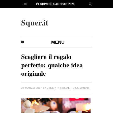
GIOVEDÌ, 6 AGOSTO 2026
Squer.it
MENU
Scegliere il regalo
perfetto: qualche idea
originale
28 MARZO 2017
BY
JENNY
IN
REGALI
·
0 COMMENT