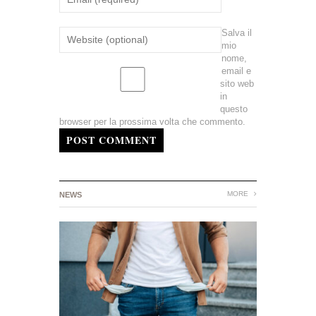
Salva il
mio
nome,
email e
sito web
in
questo
browser per la prossima volta che commento.
POST COMMENT
MORE
NEWS