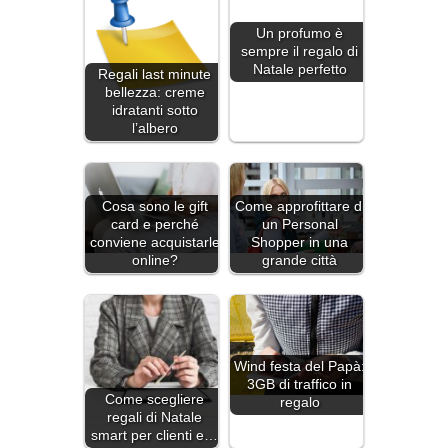
Un profumo è
sempre il regalo di
Natale perfetto
Regali last minute
bellezza: creme
idratanti sotto
l’albero
Cosa sono le gift
Come approfittare di
card e perché
un Personal
conviene acquistarle
Shopper in una
online?
grande città
Wind festa del Papà:
3GB di traffico in
Come scegliere
regalo
regali di Natale
smart per clienti e…