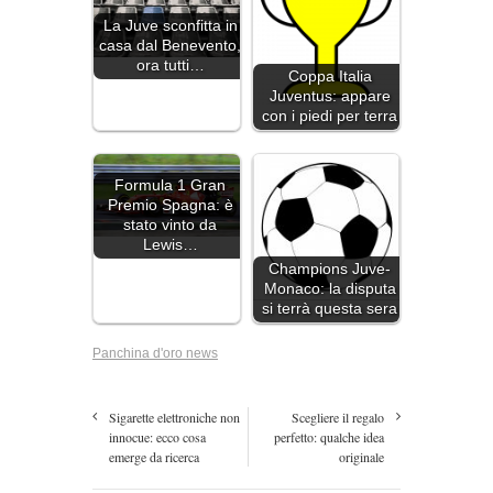
La Juve sconfitta in
casa dal Benevento,
ora tutti…
Coppa Italia
Juventus: appare
con i piedi per terra
Formula 1 Gran
Premio Spagna: è
stato vinto da
Lewis…
Champions Juve-
Monaco: la disputa
si terrà questa sera
Panchina d'oro news
Sigarette elettroniche non
Scegliere il regalo
innocue: ecco cosa
perfetto: qualche idea
emerge da ricerca
originale