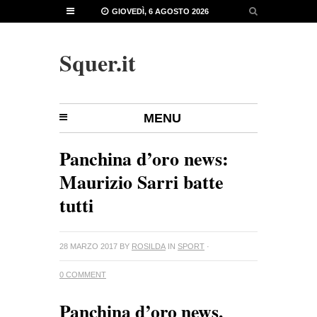
GIOVEDÌ, 6 AGOSTO 2026
Squer.it
MENU
Panchina d’oro news:
Maurizio Sarri batte
tutti
28 MARZO 2017
BY
ROSILDA
IN
SPORT
·
0 COMMENT
Panchina d’oro news.