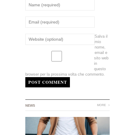
Salva il
mio
nome,
email e
sito web
in
questo
browser per la prossima volta che commento.
POST COMMENT
MORE
NEWS