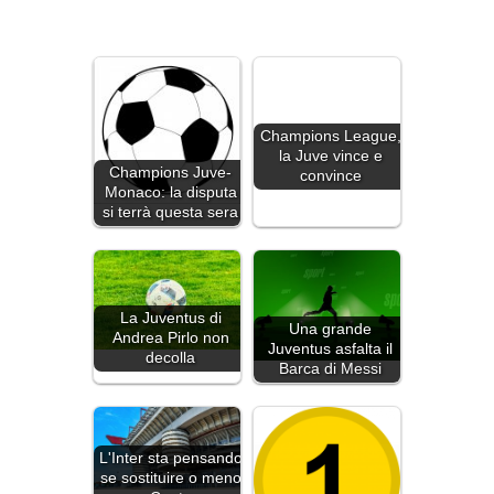
Champions League,
la Juve vince e
Champions Juve-
convince
Monaco: la disputa
si terrà questa sera
La Juventus di
Una grande
Andrea Pirlo non
Juventus asfalta il
decolla
Barca di Messi
L'Inter sta pensando
se sostituire o meno