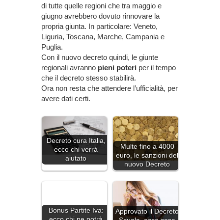
di tutte quelle regioni che tra maggio e
giugno avrebbero dovuto rinnovare la
propria giunta. In particolare: Veneto,
Liguria, Toscana, Marche, Campania e
Puglia.
Con il nuovo decreto quindi, le giunte
regionali avranno
pieni poteri
per il tempo
che il decreto stesso stabilirà.
Ora non resta che attendere l’ufficialità, per
avere dati certi.
Decreto cura Italia,
Multe fino a 4000
ecco chi verrà
euro, le sanzioni del
aiutato
nuovo Decreto
Bonus Partite Iva:
Approvato il Decreto
ecco chi ne potrà