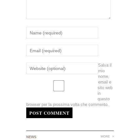
Salva il
mio
nome,
email e
sito web
in
questo
browser per la prossima volta che commento.
POST COMMENT
MORE
NEWS