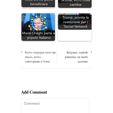
Scuola, ecco cosa
beneficiare
cambia
Trump, pronta la
restrizione per i
Social Network
Mario Draghi parla al
popolo Italiano
Provo vergogna verso me
Bergamo, esplode
stesso, avevo
palazzina: un morto
sottovalutato il Virus
accertato
Add Comment