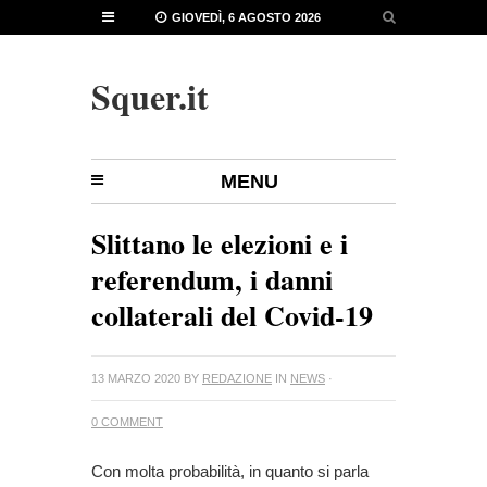
GIOVEDÌ, 6 AGOSTO 2026
Squer.it
MENU
Slittano le elezioni e i
referendum, i danni
collaterali del Covid-19
13 MARZO 2020
BY
REDAZIONE
IN
NEWS
·
0 COMMENT
Con molta probabilità, in quanto si parla