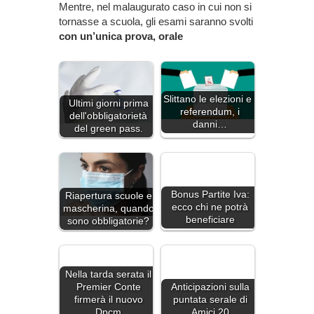
Mentre, nel malaugurato caso in cui non si
tornasse a scuola, gli esami saranno svolti
con un’unica prova, orale
Slittano le elezioni e i
Ultimi giorni prima
referendum, i
dell'obbligatorietà
danni…
del green pass.
Bonus Partite Iva:
Riapertura scuole e
ecco chi ne potrà
mascherina, quando
beneficiare
sono obbligatorie?
Nella tarda serata il
Premier Conte
Anticipazioni sulla
firmerà il nuovo
puntata serale di
Dpcm
Amici 20