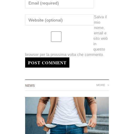
Salva il
mio
nome,
email e
sito web
in
questo
browser per la prossima volta che commento.
POST COMMENT
MORE
NEWS