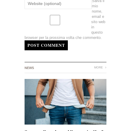
Salva il
mio
nome,
email e
sito web
in
questo
browser per la prossima volta che commento.
POST COMMENT
MORE
NEWS