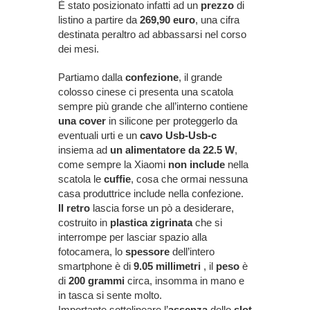
È stato posizionato infatti ad un
prezzo
di
listino a partire da
269,90 euro
, una cifra
destinata peraltro ad abbassarsi nel corso
dei mesi.
Partiamo dalla
confezione
, il grande
colosso cinese ci presenta una scatola
sempre più grande che all’interno contiene
una cover
in silicone per proteggerlo da
eventuali urti e un
cavo Usb-Usb-c
insiema ad
un alimentatore da 22.5 W
,
come sempre la Xiaomi
non include
nella
scatola le
cuffie
, cosa che ormai nessuna
casa produttrice include nella confezione.
Il retro
lascia forse un pò a desiderare,
costruito in
plastica zigrinata
che si
interrompe per lasciar spazio alla
fotocamera, lo
spessore
dell’intero
smartphone è di
9.05 millimetri
, il
peso
è
di
200 grammi
circa, insomma in mano e
in tasca si sente molto.
Importante sottolineare l’
assenza
dello
slot