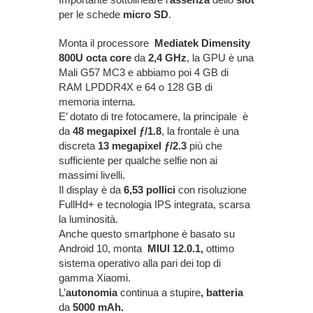
per le schede
micro SD
.
Monta il processore
Mediatek Dimensity
800U octa core
da
2,4 GHz
, la GPU è una
Mali G57 MC3 e abbiamo poi 4 GB di
RAM LPDDR4X e 64 o 128 GB di
memoria interna.
E’ dotato di tre fotocamere, la principale è
da
48 megapixel ƒ/1.8
, la frontale è una
discreta
13 megapixel ƒ/2.3
più che
sufficiente per qualche selfie non ai
massimi livelli.
Il display è da
6,53 pollici
con risoluzione
FullHd+ e tecnologia IPS integrata, scarsa
la luminosità.
Anche questo smartphone è basato su
Android 10, monta
MIUI 12.0.1,
ottimo
sistema operativo alla pari dei top di
gamma Xiaomi.
L’
autonomia
continua a stupire
, batteria
da
5000 mAh.