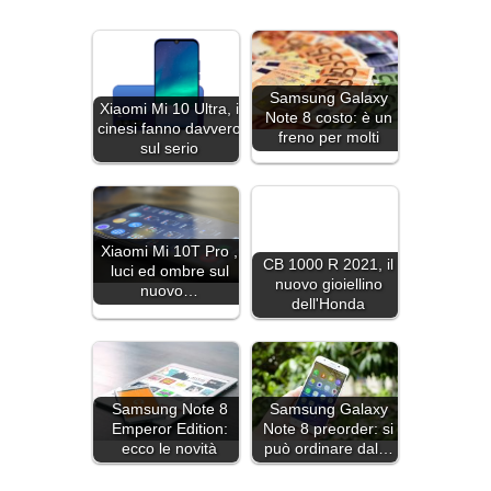
Samsung Galaxy
Xiaomi Mi 10 Ultra, i
Note 8 costo: è un
cinesi fanno davvero
freno per molti
sul serio
Xiaomi Mi 10T Pro ,
CB 1000 R 2021, il
luci ed ombre sul
nuovo gioiellino
nuovo…
dell'Honda
Samsung Note 8
Samsung Galaxy
Emperor Edition:
Note 8 preorder: si
ecco le novità
può ordinare dal…