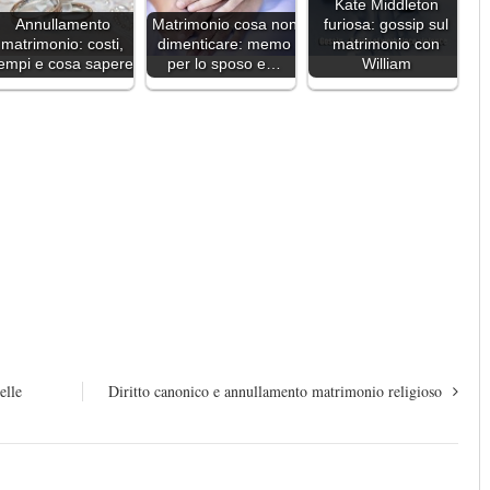
Kate Middleton
Annullamento
Matrimonio cosa non
furiosa: gossip sul
matrimonio: costi,
dimenticare: memo
matrimonio con
empi e cosa sapere
per lo sposo e…
William
elle
Diritto canonico e annullamento matrimonio religioso