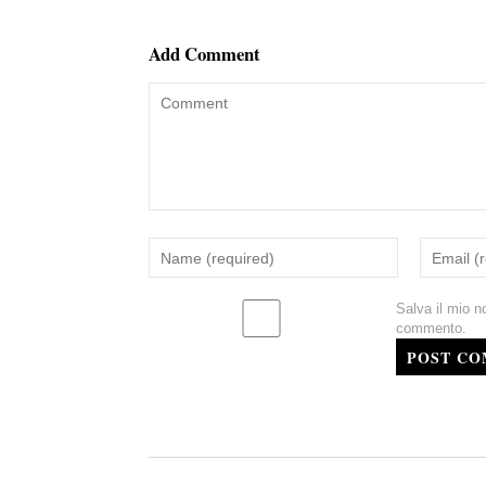
Add Comment
Salva il mio n
commento.
POST C