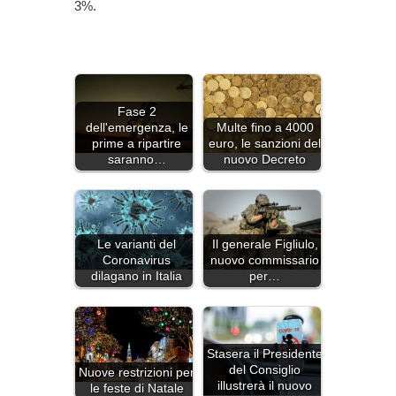
3%.
Fase 2
dell'emergenza, le
Multe fino a 4000
prime a ripartire
euro, le sanzioni del
saranno…
nuovo Decreto
Le varianti del
Il generale Figliulo,
Coronavirus
nuovo commissario
dilagano in Italia
per…
Stasera il Presidente
del Consiglio
Nuove restrizioni per
illustrerà il nuovo
le feste di Natale