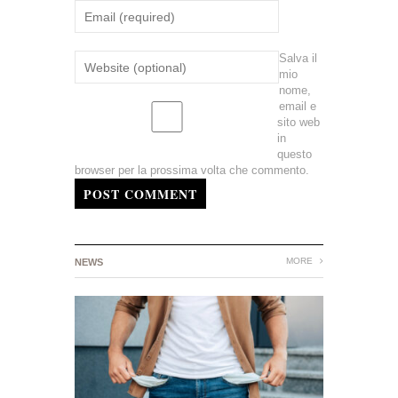
Salva il
mio
nome,
email e
sito web
in
questo
browser per la prossima volta che commento.
POST COMMENT
MORE
NEWS