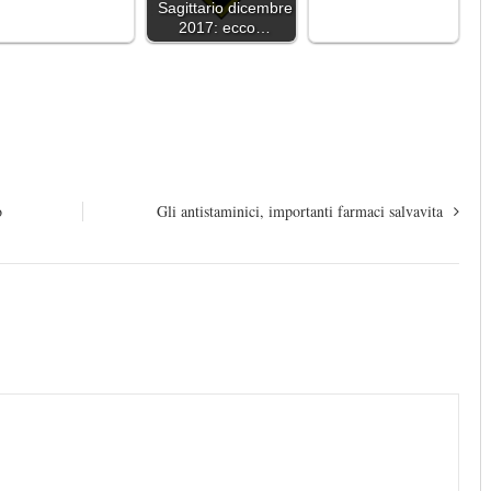
Sagittario dicembre
2017: ecco…
o
Gli antistaminici, importanti farmaci salvavita