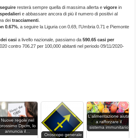
 seguire
resterà sempre quella di massima allerta e
vigore
in
ospedalieri
e abbassare ancora di più il numero di positivi al
nea dei
tracciamenti
.
on 0.67%
, a seguire la Liguria con 0.69, l’Umbria 0.71 e Piemonte
dei casi
a livello nazionale, passiamo da
590.65 casi per
020 contro 706.27 per 100,000 abitanti nel periodo 09/11/2020-
L'alimentazione aiuta
Nuove regole nel
a rafforzare il
prossimo Dpcm, lo
sistema immunitario
annuncia il…
Oroscopo generale