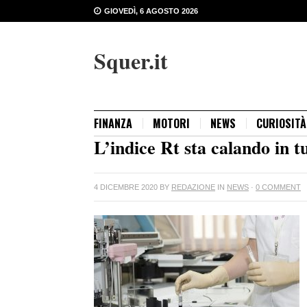
GIOVEDÌ, 6 AGOSTO 2026
Squer.it
FINANZA
MOTORI
NEWS
CURIOSITÀ
L’indice Rt sta calando in tu
4 DICEMBRE 2020
BY
REDAZIONE
IN
NEWS
·
0 COMMENT