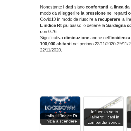
Nonostante
i dati
siano
confortanti
la
linea da
modo da a
lleggerire la pressione
nei
reparti 
Covid19 in modo da riuscire a
recuperare
la li
L’indice Rt
più basso lo detiene la
Sardegna c
con 0.76.
Significativa
diminuzione
anche nell’
incidenza 
100,000 abitanti
nel periodo 23/11/2020-29/11/2
22/11/2020
.
Influenza sotto
Italia : L'Indice Rt
l’albero: i casi in
inizia a scendere
Lombardia sono…