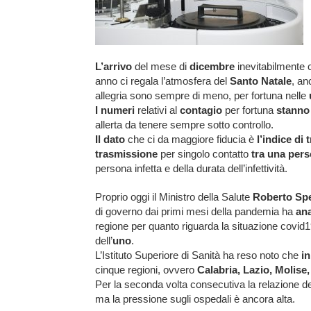
L’arrivo
del mese di
dicembre
inevitabilmente 
anno ci regala l’atmosfera del
Santo Natale
, an
allegria sono sempre di meno, per fortuna nelle
I numeri
relativi al
contagio
per fortuna
stanno
allerta da tenere sempre sotto controllo.
Il dato
che ci da maggiore fiducia è
l’indice di 
trasmissione
per singolo contatto
tra una pers
persona infetta e della durata dell’infettività.
Proprio oggi il Ministro della Salute
Roberto Sp
di governo dai primi mesi della pandemia ha
ana
regione per quanto riguarda la situazione covid19
dell’
uno
.
L’Istituto Superiore di Sanità ha reso noto che
in
cinque regioni, ovvero
Calabria, Lazio, Molise
Per la seconda volta consecutiva la relazione del
ma la pressione sugli ospedali è ancora alta.