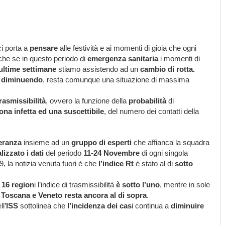
ci porta a
pensare
alle festività e ai momenti di gioia che ogni
che se in questo periodo di
emergenza sanitaria
i momenti di
ultime settimane
stiamo assistendo ad un
cambio di rotta.
 diminuendo
, resta comunque una situazione di massima
trasmissibilità
, ovvero la funzione della
probabilità
di
ona infetta ed una suscettibile
, del numero dei contatti della
eranza
insieme ad un
gruppo di esperti
che affianca la squadra
lizzato i dati
del periodo
11-24 Novembre
di ogni singola
, la notizia venuta fuori è che
l’indice Rt
è stato al di
sotto
 16 region
i l’indice di trasmissibilità
è sotto l’uno
, mentre in sole
, Toscana e Veneto resta ancora al di sopra
.
l’
ISS
sottolinea che
l’incidenza dei cas
i continua a
diminuire