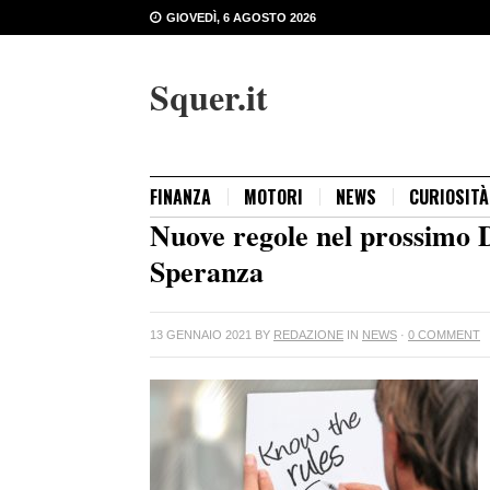
GIOVEDÌ, 6 AGOSTO 2026
Squer.it
FINANZA
MOTORI
NEWS
CURIOSITÀ
Nuove regole nel prossimo 
Speranza
13 GENNAIO 2021
BY
REDAZIONE
IN
NEWS
·
0 COMMENT