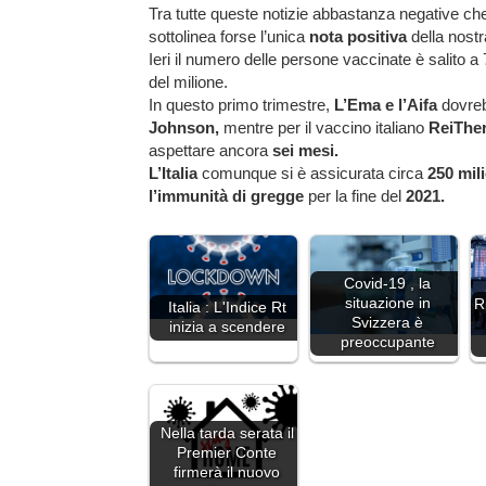
Tra tutte queste notizie abbastanza negative ch
sottolinea forse l’unica
nota positiva
della nostr
Ieri il numero delle persone vaccinate è salito 
del milione.
In questo primo trimestre,
L’Ema e l’Aifa
dovreb
Johnson,
mentre per il vaccino italiano
ReiThe
aspettare ancora
sei mesi.
L’Italia
comunque si è assicurata circa
250 mil
l’immunità di gregge
per la fine del
2021.
Covid-19 , la
situazione in
R
Italia : L'Indice Rt
Svizzera è
inizia a scendere
preoccupante
Nella tarda serata il
Premier Conte
firmerà il nuovo