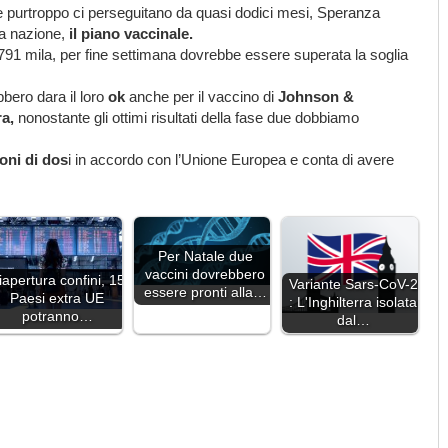
e purtroppo ci perseguitano da quasi dodici mesi, Speranza
a nazione,
il piano vaccinale.
a 791 mila, per fine settimana dovrebbe essere superata la soglia
bero dara il loro
ok
anche per il vaccino di
Johnson &
ra,
nonostante gli ottimi risultati della fase due dobbiamo
ioni di dos
i in accordo con l’Unione Europea e conta di avere
Per Natale due
vaccini dovrebbero
iapertura confini, 15
Variante Sars-CoV-2
essere pronti alla…
Paesi extra UE
: L'Inghilterra isolata
potranno…
dal…