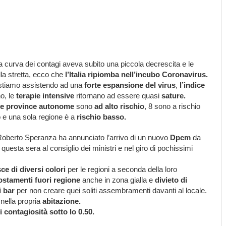
 curva dei contagi aveva subito una piccola decrescita e le
lla stretta, ecco che
l’Italia ripiomba nell’incubo Coronavirus.
i stiamo assistendo ad una
forte espansione del virus
,
l’indice
o, le
terapie intensive
ritornano ad essere quasi
sature.
i e province autonome
sono
ad alto rischio
, 8 sono a rischio
o e una sola regione è a
rischio basso.
ro Roberto Speranza ha annunciato l’arrivo di un nuovo
Dpcm
da
 questa sera al consiglio dei ministri e nel giro di pochissimi
ce di diversi colori
per le regioni a seconda della loro
ostamenti fuori regione
anche in zona gialla e
divieto di
i bar
per non creare quei soliti assembramenti davanti al locale.
nella propria
abitazione.
i contagiosità sotto lo 0.50.