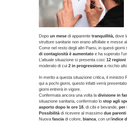
Dopo
un mese
di apparente
tranquillità,
dove la
strutture sanitarie non erano affollate e messe a
Come nel resto degli altri Paesi, in questi giorn
di contagiosità è aumentato
e ha superato l’un
L’attuale situazione si presenta cosi:
12 region
moderato di cui
2 in progressione
a rischio alt
In merito a questa situazione critica, il minist
qui a pochi giorni, questo infatti verrà presentato
giorni entrerà in vigore.
Confermata ancora una volta la
divisione in fas
situazione sanitaria, confermato lo
stop agli sp
asporto dopo le ore 18
, di cibi e bevande,
per 
Possibilità
di ricevere al massimo
due parenti
Nuova
fascia
di colore,
bianca
, con un’
indice d