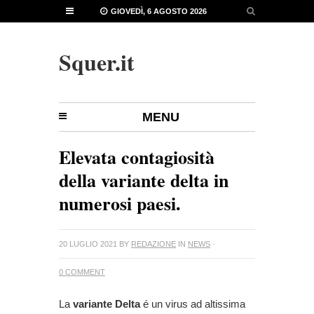
GIOVEDÌ, 6 AGOSTO 2026
Squer.it
MENU
Elevata contagiosità
della variante delta in
numerosi paesi.
20 LUGLIO 2021
BY
REDAZIONE
IN
NEWS
·
0 COMMENT
La
variante Delta
é un virus ad altissima