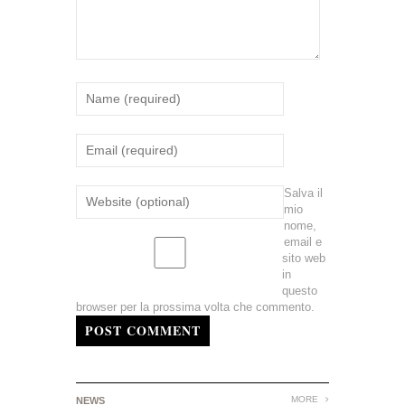
Salva il
mio
nome,
email e
sito web
in
questo
browser per la prossima volta che commento.
POST COMMENT
MORE
NEWS