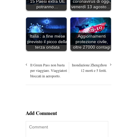
15 Paesi extra UE
coronavirus di oggi,
potranno…
venerdì 13 agosto.…
Italia : a fine mese
Aggiornamenti
previsto il picco della
protezione civile,
terza ondata
oltre 27000 contagi
Il Green Pass non basta
Inondazione Zhengzhou
per viaggiare. Viaggiatori
12 morti e 5 feriti.
bloccati in aeroporto.
Add Comment