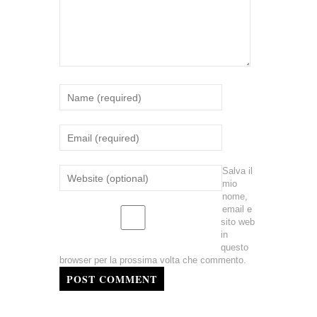
Salva il
mio
nome,
email e
sito web
in
questo
browser per la prossima volta che commento.
POST COMMENT