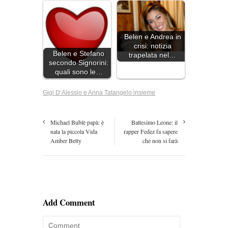
Belen e Andrea in
crisi: notizia
Belen e Stefano
trapelata nel…
secondo Signorini:
quali sono le…
Gigi D’Alessio e Anna Tatangelo insieme
Michael Bublè papà: è
Battesimo Leone: il
nata la piccola Vida
rapper Fedez fa sapere
Amber Betty
che non si farà
Add Comment