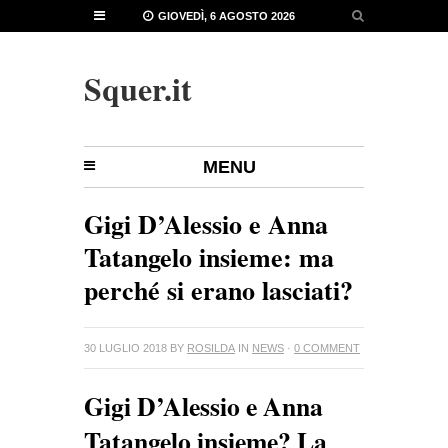
GIOVEDÌ, 6 AGOSTO 2026
Squer.it
MENU
Gigi D’Alessio e Anna
Tatangelo insieme: ma
perché si erano lasciati?
30 LUGLIO 2018
BY
ROSILDA
IN
NEWS
·
0 COMMENT
Gigi D’Alessio e Anna
Tatangelo insieme? La