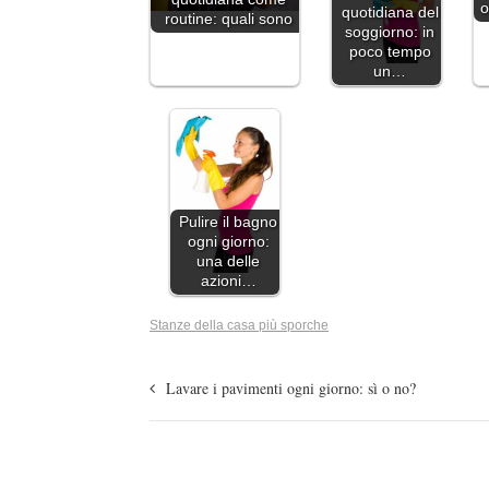
o
quotidiana del
routine: quali sono
soggiorno: in
poco tempo
un…
Pulire il bagno
ogni giorno:
una delle
azioni…
Stanze della casa più sporche
Lavare i pavimenti ogni giorno: sì o no?