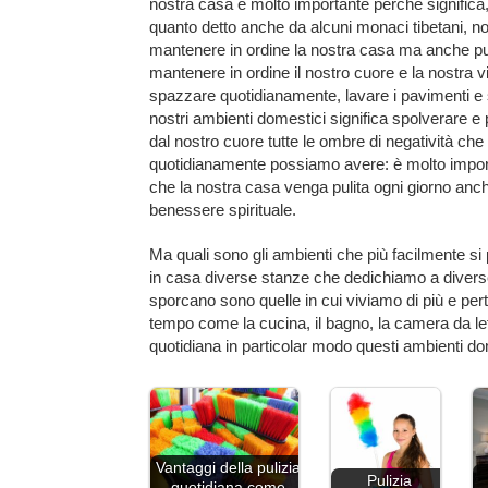
nostra casa è molto importante perché signific
quanto detto anche da alcuni monaci tibetani, no
mantenere in ordine la nostra casa ma anche pu
mantenere in ordine il nostro cuore e la nostra vit
spazzare quotidianamente, lavare i pavimenti e 
nostri ambienti domestici significa spolverare e 
dal nostro cuore tutte le ombre di negatività che
quotidianamente possiamo avere: è molto impor
che la nostra casa venga pulita ogni giorno anch
benessere spirituale.
Ma quali sono gli ambienti che più facilmente s
in casa diverse stanze che dedichiamo a diverse 
sporcano sono quelle in cui viviamo di più e per
tempo come la cucina, il bagno, la camera da let
quotidiana in particolar modo questi ambienti do
Vantaggi della pulizia
Pulizia
quotidiana come