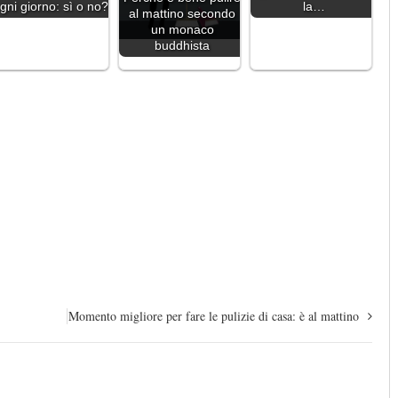
gni giorno: sì o no?
la…
al mattino secondo
un monaco
buddhista
Momento migliore per fare le pulizie di casa: è al mattino