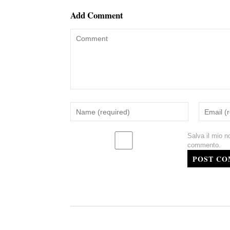
Add Comment
Salva il mio n
commento.
POST C