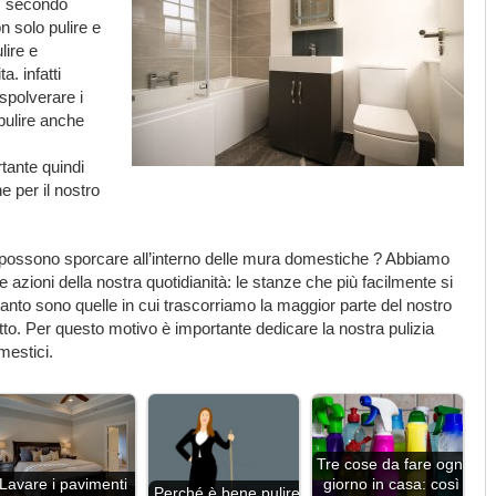
a, secondo
n solo pulire e
lire e
a. infatti
spolverare i
pulire anche
tante quindi
e per il nostro
i possono sporcare all’interno delle mura domestiche ? Abbiamo
azioni della nostra quotidianità: le stanze che più facilmente si
tanto sono quelle in cui trascorriamo la maggior parte del nostro
to. Per questo motivo è importante dedicare la nostra pulizia
mestici.
Tre cose da fare ogni
Lavare i pavimenti
giorno in casa: così
Perché è bene pulire