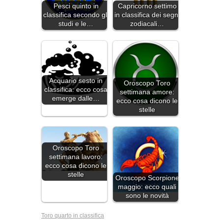
Pesci quinto in
Capricorno settimo
classifica secondo gli
in classifica dei segni
studi e le…
zodiacali…
Acquario sesto in
Oroscopo Toro
classifica: ecco cosa
settimana amore:
emerge dalle…
ecco cosa dicono le
stelle
Oroscopo Toro
settimana lavoro:
ecco cosa dicono le
stelle
Oroscopo Scorpione
maggio: ecco quali
sono le novità
Toro quarto in classifica