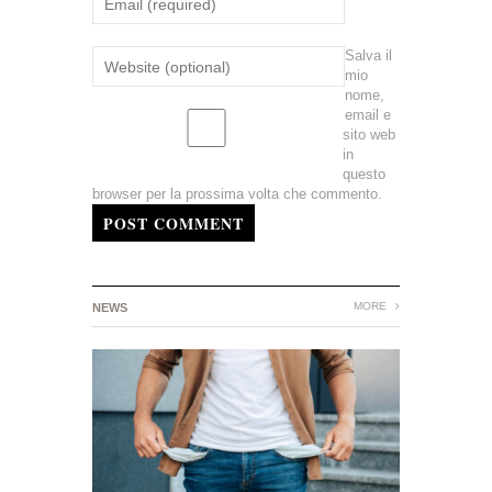
Salva il
mio
nome,
email e
sito web
in
questo
browser per la prossima volta che commento.
POST COMMENT
MORE
NEWS