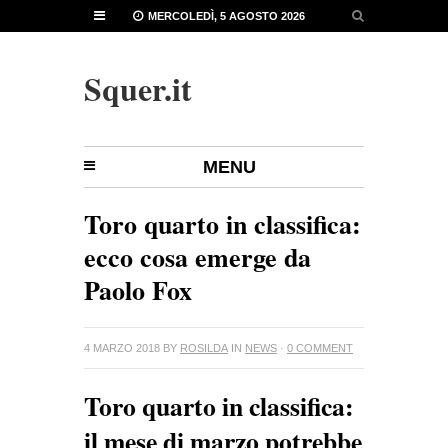
MERCOLEDÌ, 5 AGOSTO 2026
Squer.it
MENU
Toro quarto in classifica:
ecco cosa emerge da
Paolo Fox
4 MARZO 2018
BY
ROSILDA
IN
NEWS
·
0 COMMENT
Toro quarto in classifica:
il mese di marzo potrebbe