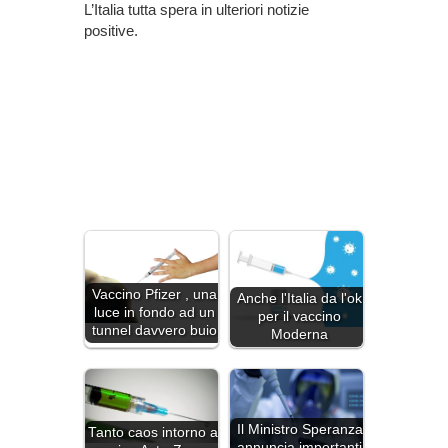
L’Italia tutta spera in ulteriori notizie
positive.
Vaccino Pfizer , una
Anche l'Italia da l'ok
luce in fondo ad un
per il vaccino
tunnel davvero buio
Moderna
Il Ministro Speranza
Tanto caos intorno al
annuncia importanti