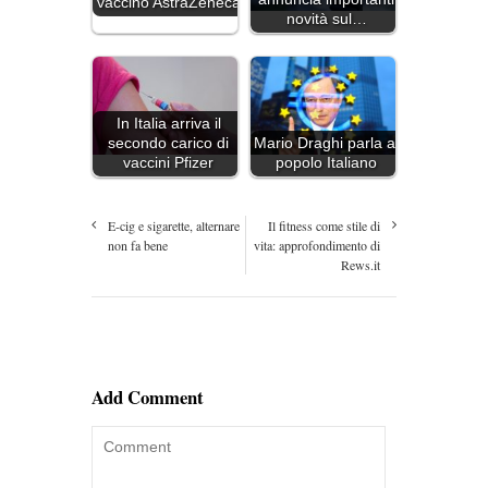
vaccino AstraZeneca
novità sul…
In Italia arriva il
secondo carico di
Mario Draghi parla al
vaccini Pfizer
popolo Italiano
E-cig e sigarette, alternare
Il fitness come stile di
non fa bene
vita: approfondimento di
Rews.it
Add Comment