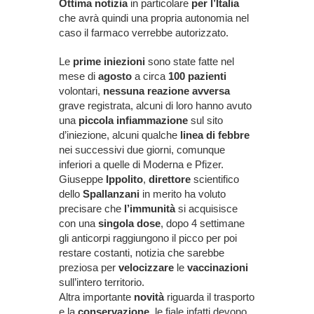
Ottima notizia
in particolare
per l’Italia
che avrà quindi una propria autonomia nel
caso il farmaco verrebbe autorizzato.
Le
prime iniezioni
sono state fatte nel
mese di
agosto
a circa
100 pazienti
volontari,
nessuna reazione avversa
grave registrata, alcuni di loro hanno avuto
una
piccola infiammazione
sul sito
d’iniezione, alcuni qualche
linea di febbre
nei successivi due giorni, comunque
inferiori a quelle di Moderna e Pfizer.
Giuseppe
Ippolito
,
direttore
scientifico
dello
Spallanzani
in merito ha voluto
precisare che
l’immunità
si acquisisce
con una
singola dose
, dopo 4 settimane
gli anticorpi raggiungono il picco per poi
restare costanti, notizia che sarebbe
preziosa per
velocizzare
le
vaccinazioni
sull’intero territorio.
Altra importante
novità
riguarda il trasporto
e la
conservazione
, le fiale infatti devono