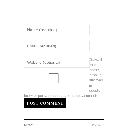
Salva il
mio
nome,
email e
sito web
in
questo
browser per la prossima volta che commento.
POST COMMENT
MORE
NEWS