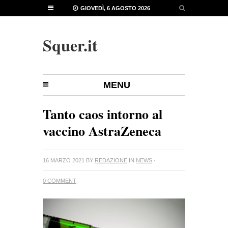
GIOVEDÌ, 6 AGOSTO 2026
Squer.it
MENU
Tanto caos intorno al
vaccino AstraZeneca
16 MARZO 2021
BY
REDAZIONE
IN
NEWS
·
0 COMMENT