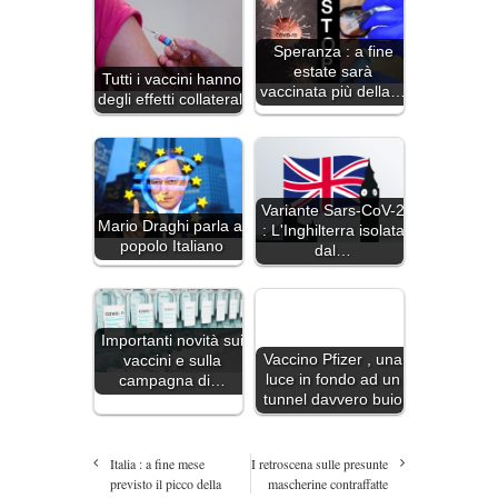
Speranza : a fine
estate sarà
Tutti i vaccini hanno
vaccinata più della…
degli effetti collaterali
Variante Sars-CoV-2
Mario Draghi parla al
: L'Inghilterra isolata
popolo Italiano
dal…
Importanti novità sui
Vaccino Pfizer , una
vaccini e sulla
luce in fondo ad un
campagna di…
tunnel davvero buio
Italia : a fine mese
I retroscena sulle presunte
previsto il picco della
mascherine contraffatte