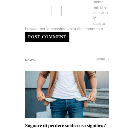
nome,
email e
sito web
in
questo
browser per la prossima volta che commento.
POST COMMENT
MORE
NEWS
Sognare di perdere soldi: cosa significa?