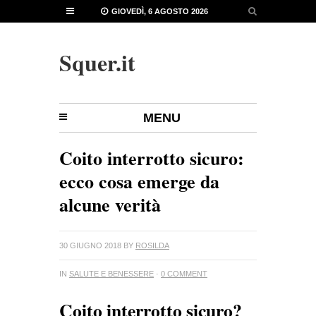
GIOVEDÌ, 6 AGOSTO 2026
Squer.it
MENU
Coito interrotto sicuro:
ecco cosa emerge da
alcune verità
30 GIUGNO 2018
BY
ROSILDA
IN
SALUTE E BENESSERE
·
0 COMMENT
Coito interrotto sicuro?