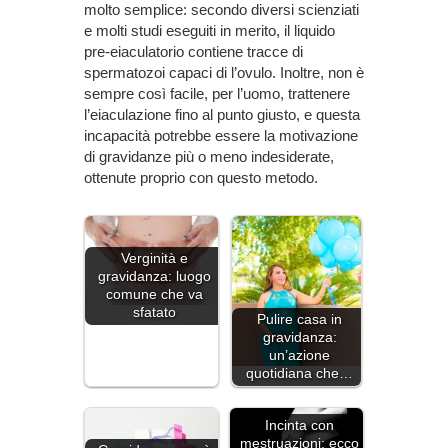
molto semplice: secondo diversi scienziati
e molti studi eseguiti in merito, il liquido
pre-eiaculatorio contiene tracce di
spermatozoi capaci di l’ovulo. Inoltre, non è
sempre così facile, per l’uomo, trattenere
l’eiaculazione fino al punto giusto, e questa
incapacità potrebbe essere la motivazione
di gravidanze più o meno indesiderate,
ottenute proprio con questo metodo.
Verginità e
gravidanza: luogo
comune che va
sfatato
Pulire casa in
gravidanza:
un’azione
quotidiana che…
Incinta con
mestruazioni: ecco