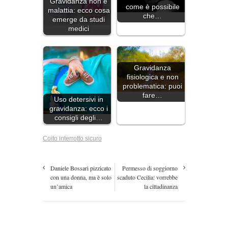
Gravidanza non è
come è possibile
malattia: ecco cosa
che…
emerge da studi
medici
Gravidanza
fisiologica e non
problematica: puoi
fare…
Uso detersivi in
gravidanza: ecco i
consigli degli…
Coito interrotto sicuro
Daniele Bossari pizzicato
Permesso di soggiorno
con una donna, ma è solo
scaduto Cecilia: vorrebbe
un’amica
la cittadinanza