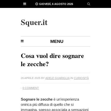
GIOVEDÌ, 6 AGOSTO 2026
Squer.it
MENU
Cosa vuol dire sognare
le zecche?
26 APRILE 2025
BY
ADELE GUARIGLIA
IN
CURIOSITÀ
·
0 COMMENT
Sognare le zecche
è un’esperienza
onirica più diffusa di quello che si
immagina, spesso associata a sensazioni