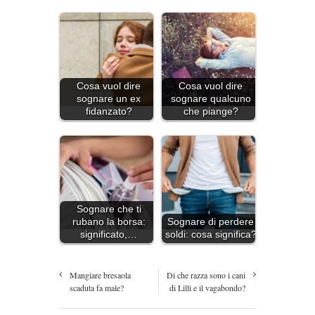
Cosa vuol dire
Cosa vuol dire
sognare un ex
sognare qualcuno
fidanzato?
che piange?
Sognare che ti
rubano la borsa:
Sognare di perdere
significato,…
soldi: cosa significa?
Mangiare bresaola
Di che razza sono i cani
scaduta fa male?
di Lilli e il vagabondo?