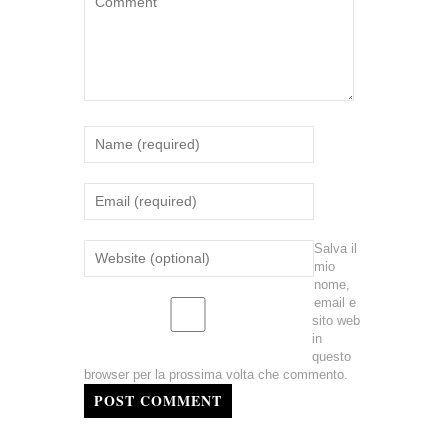
Salva il
mio
nome,
email e
sito web
in
questo
browser per la prossima volta che commento.
POST COMMENT