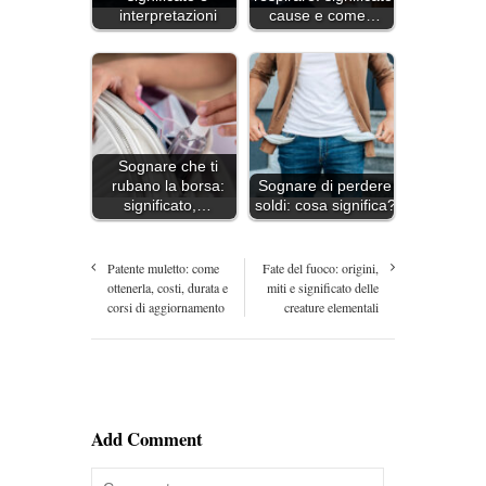
interpretazioni
cause e come…
Sognare che ti
rubano la borsa:
Sognare di perdere
significato,…
soldi: cosa significa?
Patente muletto: come
Fate del fuoco: origini,
ottenerla, costi, durata e
miti e significato delle
corsi di aggiornamento
creature elementali
Add Comment