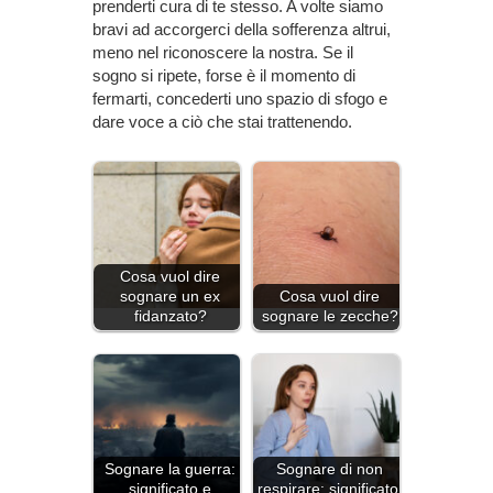
prenderti cura di te stesso. A volte siamo
bravi ad accorgerci della sofferenza altrui,
meno nel riconoscere la nostra. Se il
sogno si ripete, forse è il momento di
fermarti, concederti uno spazio di sfogo e
dare voce a ciò che stai trattenendo.
Cosa vuol dire
sognare un ex
Cosa vuol dire
fidanzato?
sognare le zecche?
Sognare la guerra:
Sognare di non
significato e
respirare: significato,