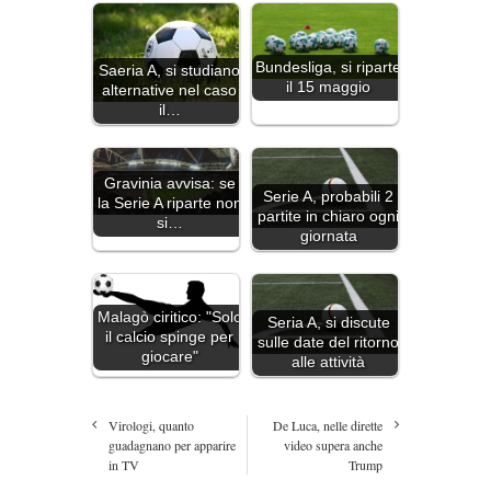
Bundesliga, si riparte
Saeria A, si studiano
il 15 maggio
alternative nel caso
il…
Gravinia avvisa: se
Serie A, probabili 2
la Serie A riparte non
partite in chiaro ogni
si…
giornata
Malagò ciritico: "Solo
Seria A, si discute
il calcio spinge per
sulle date del ritorno
giocare"
alle attività
Virologi, quanto
De Luca, nelle dirette
guadagnano per apparire
video supera anche
in TV
Trump