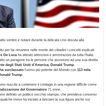
tto sentire e notare durante la delicata crisi dovuta alla
etto per far rimanere nelle mente dei cittadini i concetti esplicati
re De Luca
ha attirato attenzioni e ammirazioni da tutta l’Italia.
 fatto un paragone tra le persone che assistono ad una sua diretta
nte degli Stati Uniti d’America, Donald Trump.
ha surclassato
l’uomo più potente del Mondo con
113 mila
 Donald Trump.
no riuscite a contenere il contagio in una regione difficile come
italizzazione del Governatore
71 enne.
sere definito un politico vecchio stampo, che prendeva consensi
 qualche mese ha iniziato a lanciare la sua figura anche sui