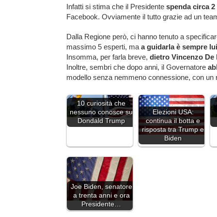
Infatti si stima che il Presidente
spenda circa 2 
Facebook. Ovviamente il tutto grazie ad un team 
Dalla Regione però, ci hanno tenuto a specifica
massimo 5 esperti, ma
a guidarla è sempre lu
Insomma, per farla breve,
dietro Vincenzo De
Inoltre, sembri che dopo anni, il Governatore
ab
modello senza nemmeno connessione, con un 
10 curiosità che
Elezioni USA:
nessuno conosce su
continua il botta e
Dondald Trump
risposta tra Trump e
Biden
Joe Biden, senatore
a trenta anni e ora
Presidente…