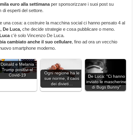
mila euro alla settimana
per sponsorizzare i suoi post su
di esperti del settore.
re una cosa: a costruire la macchina social ci hanno pensato 4 al
i, De Luca,
che decide strategie e cosa pubblicare o meno.
 Luca
c’è solo Vincenzo De Luca.
bia cambiato anche il suo cellulare
, fino ad ora un vecchio
nuovo smartphone moderno.
Donald e Melania
Trump positivi al
Ogni regione ha le
Covid-19
De Luca: "Ci hanno
sue norme, il caos
inviato le mascherine
dei divieti…
di Bugs Bunny"