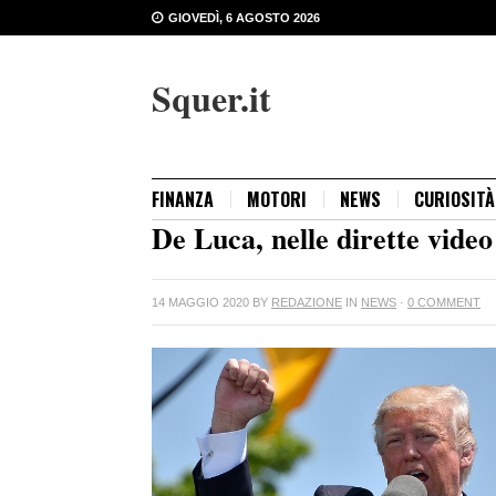
GIOVEDÌ, 6 AGOSTO 2026
Squer.it
FINANZA
MOTORI
NEWS
CURIOSITÀ
De Luca, nelle dirette vid
14 MAGGIO 2020
BY
REDAZIONE
IN
NEWS
·
0 COMMENT