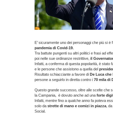
E’ sicuramente uno dei personaggi che più si è fa
pandemia di Covid-19.
Tra battute pungenti su altri politici e frasi ad eff
poi nelle sue ordinanze restrittive,
il Governato
Infatti, a conferma di questa popolarità, è stato
e le persone che assistono a quella del
preside
Risultato schiacciante a favore di
De Luca che 
persone a seguirlo in diretta contro i
70 mila di
Questo grande successo, oltre alle scelte che so
la Campania, è dovuto anche ad una
forte dig
Infatti, mentre fino a qualche anno fa poteva es
solo da
strette di mano e comizi in piazza
, da
Social.