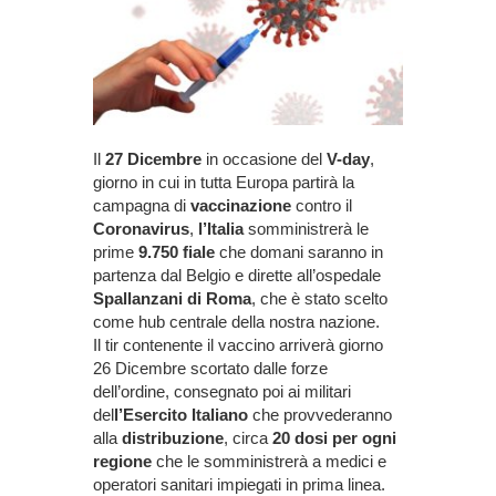
Il
27 Dicembre
in occasione del
V-day
,
giorno in cui in tutta Europa partirà la
campagna di
vaccinazione
contro il
Coronavirus
,
l’Italia
somministrerà le
prime
9.750 fiale
che domani saranno in
partenza dal Belgio e dirette all’ospedale
Spallanzani di Roma
, che è stato scelto
come hub centrale della nostra nazione.
Il tir contenente il vaccino arriverà giorno
26 Dicembre scortato dalle forze
dell’ordine, consegnato poi ai militari
del
l’Esercito Italiano
che provvederanno
alla
distribuzione
, circa
20 dosi per ogni
regione
che le somministrerà a medici e
operatori sanitari impiegati in prima linea.