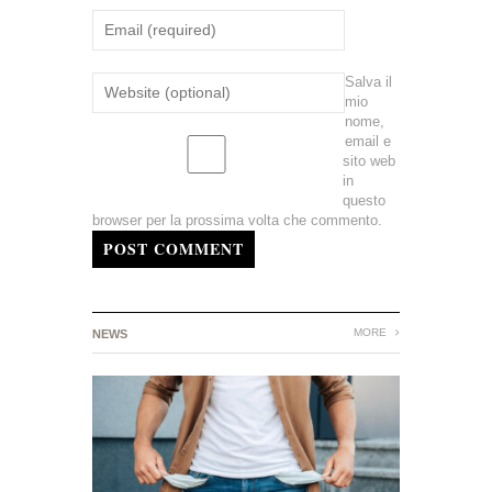
Salva il
mio
nome,
email e
sito web
in
questo
browser per la prossima volta che commento.
POST COMMENT
MORE
NEWS