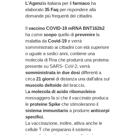
L’Agenzi
a italiana per il
farmaco
ha
elaborato
35 Faq
per rispondere alla
domande più frequenti dei cittadini.
Il
vaccino COVID-19 mRNA BNT162b2
ha come
scopo
quello di
prevenire
la
malattia da
Covid-19
e verrà
somministrato ai cittadini con età superiore
o uguale a sedici anni, contiene una
molecola di Rna che produrrà una proteina
presente su SARS- CoV-2, verrà
somministrata in due dosi
differenti a
circa
21 giorni
di distanza una dall’altra sul
muscolo deltoide
del braccio.
L
a molecola di acido ribonucleico
messaggero fa si che il vaccinato produca
le
proteine Spike
che stimoleranno il
sistema immunitario
a produrre
anticorpi
specifici.
La vaccinazione, inoltre, attiva anche le
cellule T che preparano il sistema