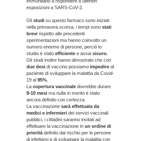
immunitario a rispondere a ulteriori
esposizioni a SARS-CoV-2.
Gli
studi
su questo farmaco sono iniziati
nella primavera scorsa, i tempi sono
stati
brevi
rispetto alle precedenti
sperimentazioni ma hanno coinvolto un
numero enorme di persone, perciò lo
studio è stato
efficiente
e assai
sicuro.
Gli studi inoltre hanno dimostrato che con
due dosi
di vaccino possiamo
impedire
al
paziente di sviluppare la malattia da Covid-
19 al
95%.
La
copertura vaccinale
dovrebbe durare
9-10 mesi
ma nulla in merito è stato
ancora definito con certezza.
La vaccinazione
sarà effettuata da
medici e infermieri
dei servizi vaccinali
pubblici, i cittadini saranno invitati ad
effettuare la vaccinazione in
un ordine di
priorità
definito dal rischio per le persone
di infettarsi e di sviluppare la malattia con