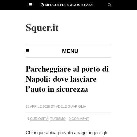
MERCOLEDÌ, 5 AGOSTO 2026
Squer.it
MENU
Parcheggiare al porto di
Napoli: dove lasciare
l’auto in sicurezza
28 APRILE 2026
BY
ADELE GUARIGLIA
IN
CURIOSITÀ
,
TURISMO
·
0 COMMENT
Chiunque abbia provato a raggiungere gli