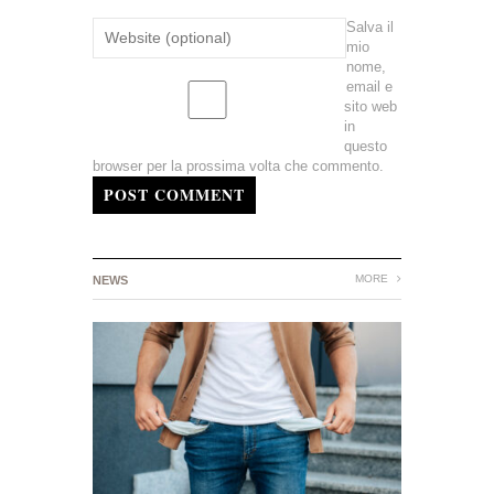
Salva il
mio
nome,
email e
sito web
in
questo
browser per la prossima volta che commento.
POST COMMENT
MORE
NEWS