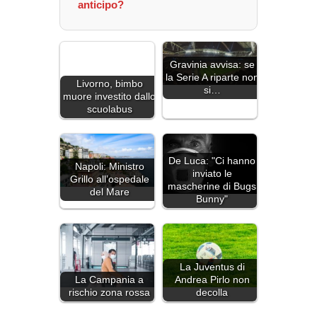
anticipo?
Gravinia avvisa: se
la Serie A riparte non
Livorno, bimbo
si…
muore investito dallo
scuolabus
De Luca: "Ci hanno
Napoli: Ministro
inviato le
Grillo all’ospedale
mascherine di Bugs
del Mare
Bunny"
La Juventus di
La Campania a
Andrea Pirlo non
rischio zona rossa
decolla