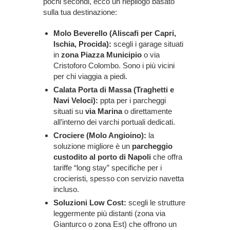
pochi secondi, ecco un riepilogo basato
sulla tua destinazione:
Molo Beverello (Aliscafi per Capri,
Ischia, Procida):
scegli i garage situati
in
zona Piazza Municipio
o via
Cristoforo Colombo. Sono i più vicini
per chi viaggia a piedi.
Calata Porta di Massa (Traghetti e
Navi Veloci):
ppta per i parcheggi
situati su
via Marina
o direttamente
all’interno dei varchi portuali dedicati.
Crociere (Molo Angioino):
la
soluzione migliore è un
parcheggio
custodito al porto di Napoli
che offra
tariffe “long stay” specifiche per i
crocieristi, spesso con servizio navetta
incluso.
Soluzioni Low Cost:
scegli le strutture
leggermente più distanti (zona via
Gianturco o zona Est) che offrono un