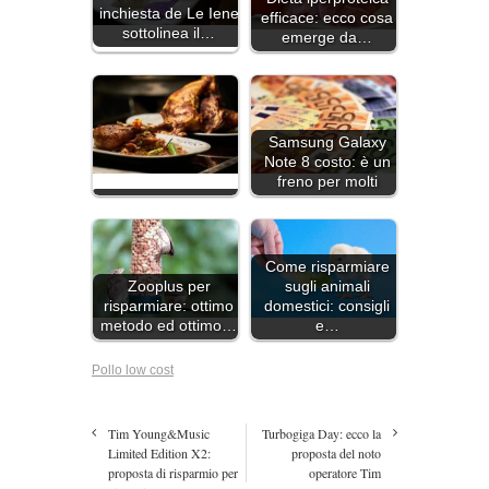
inchiesta de Le Iene
efficace: ecco cosa
sottolinea il…
emerge da…
Samsung Galaxy
Note 8 costo: è un
freno per molti
Come risparmiare
Zooplus per
sugli animali
risparmiare: ottimo
domestici: consigli
metodo ed ottimo…
e…
Pollo low cost
Tim Young&Music
Turbogiga Day: ecco la
Limited Edition X2:
proposta del noto
proposta di risparmio per
operatore Tim