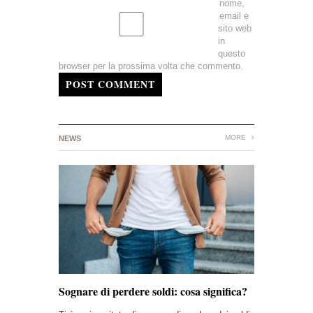
nome,
email e
sito web
in
questo
browser per la prossima volta che commento.
POST COMMENT
MORE
NEWS
Sognare di perdere soldi: cosa significa?