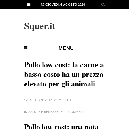
GIOVEDÌ, 6 AGOSTO 2026
Squer.it
MENU
Pollo low cost: la carne a
basso costo ha un prezzo
elevato per gli animali
12 OTTOBRE 2017
BY
ROSILDA
IN
SALUTE E BENESSERE
·
0 COMMENT
Pollo low cost: una nota