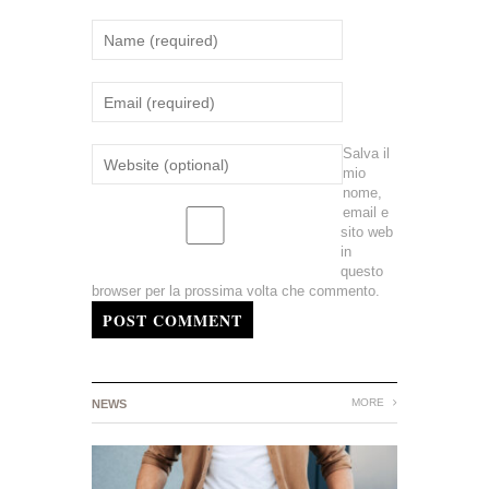
Salva il
mio
nome,
email e
sito web
in
questo
browser per la prossima volta che commento.
POST COMMENT
MORE
NEWS