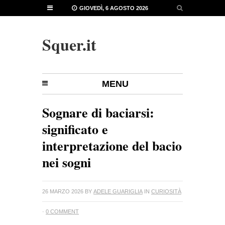
GIOVEDÌ, 6 AGOSTO 2026
Squer.it
MENU
Sognare di baciarsi:
significato e
interpretazione del bacio
nei sogni
26 MARZO 2026
BY
ADELE GUARIGLIA
IN
CURIOSITÀ
·
0 COMMENT