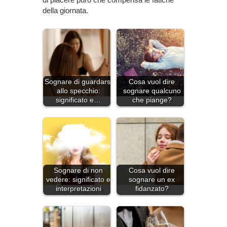
della giornata.
Sognare di guardarsi
Cosa vuol dire
allo specchio:
sognare qualcuno
significato e…
che piange?
Sognare di non
Cosa vuol dire
vedere: significato e
sognare un ex
interpretazioni
fidanzato?