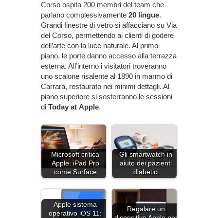
Corso ospita 200 membri del team che
parlano complessivamente
20
lingue
.
Grandi finestre di vetro si affacciano su Via
del Corso, permettendo ai clienti di godere
dell’arte con la luce naturale. Al primo
piano, le porte danno accesso alla terrazza
esterna. All’interno i visitatori troveranno
uno scalone risalente al 1890 in marmo di
Carrara, restaurato nei minimi dettagli. Al
piano superiore si sosterranno le sessioni
di
Today
at
Apple
.
Microsoft critica
Gli smartwatch in
Apple: iPad Pro
aiuto dei pazienti
come Surface
diabetici
Apple sistema
Regalare un
operativo iOS 11:
dispositivo Apple per