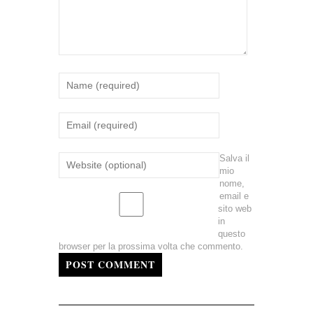
Salva il
mio
nome,
email e
sito web
in
questo
browser per la prossima volta che commento.
POST COMMENT