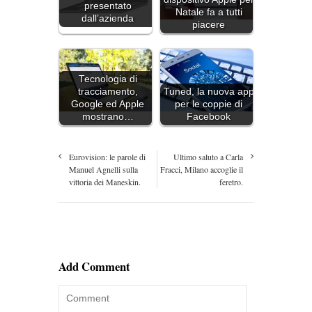
presentato
Natale fa a tutti
dall’azienda
piacere
Tecnologia di
tracciamento,
Tuned, la nuova app
Google ed Apple
per le coppie di
mostrano…
Facebook
Eurovision: le parole di
Ultimo saluto a Carla
Manuel Agnelli sulla
Fracci, Milano accoglie il
vittoria dei Maneskin.
feretro.
Add Comment