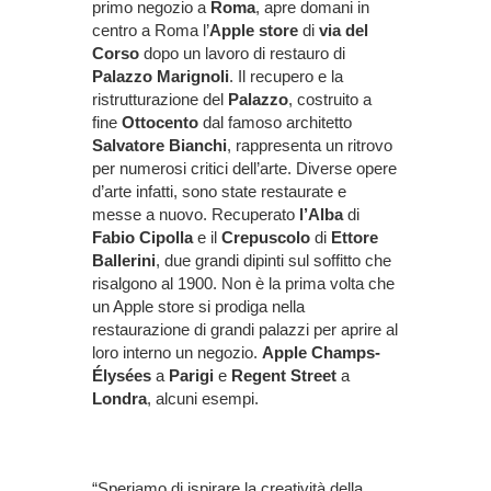
primo negozio a
Roma
, apre domani in
centro a Roma l’
Apple store
di
via del
Corso
dopo un lavoro di restauro di
Palazzo Marignoli
. Il recupero e la
ristrutturazione del
Palazzo
, costruito a
fine
Ottocento
dal famoso architetto
Salvatore
Bianchi
, rappresenta un ritrovo
per numerosi critici dell’arte. Diverse opere
d’arte infatti, sono state restaurate e
messe a nuovo. Recuperato
l’Alba
di
Fabio
Cipolla
e il
Crepuscolo
di
Ettore
Ballerini
, due grandi dipinti sul soffitto che
risalgono al 1900. Non è la prima volta che
un Apple store si prodiga nella
restaurazione di grandi palazzi per aprire al
loro interno un negozio.
Apple Champs-
Élysées
a
Parigi
e
Regent
Street
a
Londra
, alcuni esempi.
“Speriamo di ispirare la creatività della