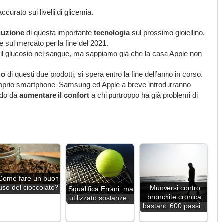
curato sui livelli di glicemia.
duzione
di questa importante
tecnologia
sul prossimo gioiellino,
e sul mercato per la fine del 2021.
il glucosio nel sangue, ma sappiamo già che la casa Apple non
zo
di questi due prodotti, si spera entro la fine dell’anno in corso.
roprio smartphone, Samsung ed Apple a breve introdurranno
do da
aumentare il confort
a chi purtroppo ha già problemi di
Come fare un buon
uso del cioccolato?
Muoversi contro
Squalifica Errani: mai
bronchite cronica:
utilizzato sostanze…
bastano 600 passi…