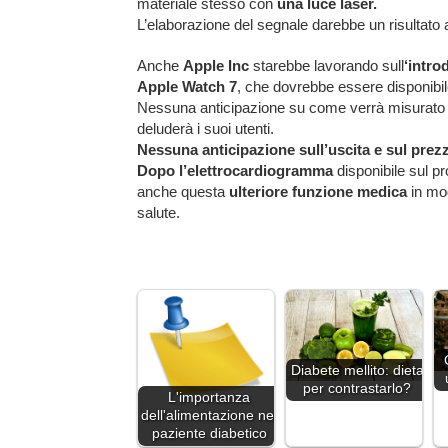
materiale stesso con
una luce laser.
L’elaborazione del segnale darebbe un risultato ac
Anche
Apple Inc
starebbe lavorando sull
‘intro
Apple Watch 7
, che dovrebbe essere disponibil
Nessuna anticipazione su come verrà misurato 
deluderà i suoi utenti.
Nessuna anticipazione sull’uscita e sul prez
Dopo l’elettrocardiogramma
disponibile sul p
anche questa
ulteriore funzione medica
in mo
salute.
Diabete mellito: dieta
per contrastarlo?
L'importanza
dell'alimentazione nel
paziente diabetico