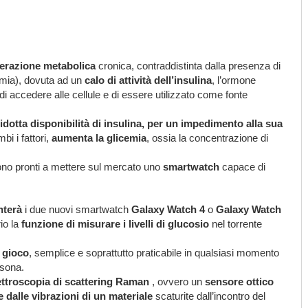
lterazione metabolica
cronica, contraddistinta dalla presenza di
emia), dovuta ad un
calo di attività dell’insulina
, l’ormone
i accedere alle cellule e di essere utilizzato come fonte
ridotta disponibilità di insulina, per un impedimento alla sua
i i fattori,
aumenta la glicemia
, ossia la concentrazione di
no pronti a mettere sul mercato uno
smartwatch
capace di
terà
i due nuovi smartwatch
Galaxy Watch 4
o
Galaxy Watch
io la
funzione di misurare i livelli di glucosio
nel torrente
 gioco
, semplice e soprattutto praticabile in qualsiasi momento
rsona.
ttroscopia di scattering Raman
, ovvero un
sensore ottico
 dalle vibrazioni di un materiale
scaturite dall’incontro del