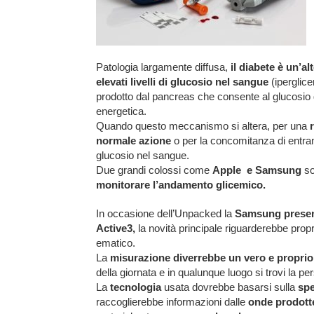
Patologia largamente diffusa,
il diabete è un’a
elevati livelli di glucosio nel sangue
(iperglic
prodotto dal pancreas che consente al glucosio d
energetica.
Quando questo meccanismo si altera, per una
normale azione
o per la concomitanza di entramb
glucosio nel sangue.
Due grandi colossi come
Apple e Samsung
so
monitorare l’andamento glicemico.
In occasione dell’Unpacked la
Samsung presen
Active3,
la novità principale riguarderebbe propr
ematico.
La
misurazione diverrebbe un vero e proprio
della giornata e in qualunque luogo si trovi la pe
La
tecnologia
usata dovrebbe basarsi sulla
spe
raccoglierebbe informazioni dalle
onde prodotte