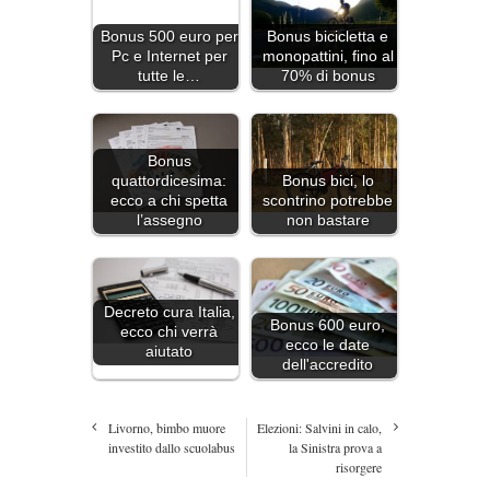
Bonus bicicletta e
Bonus 500 euro per
monopattini, fino al
Pc e Internet per
70% di bonus
tutte le…
Bonus
quattordicesima:
Bonus bici, lo
ecco a chi spetta
scontrino potrebbe
l’assegno
non bastare
Decreto cura Italia,
Bonus 600 euro,
ecco chi verrà
ecco le date
aiutato
dell'accredito
Livorno, bimbo muore
Elezioni: Salvini in calo,
investito dallo scuolabus
la Sinistra prova a
risorgere