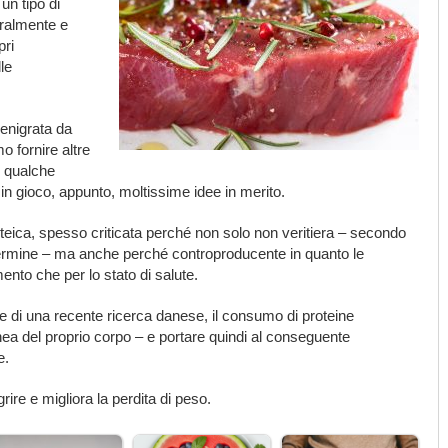
un tipo di
eralmente e
pri
lle
enigrata da
mo fornire altre
e qualche
in gioco, appunto, moltissime idee in merito.
roteica, spesso criticata perché non solo non veritiera – secondo
termine – ma anche perché controproducente in quanto le
nto che per lo stato di salute.
di una recente ricerca danese, il consumo di proteine
nea del proprio corpo – e portare quindi al conseguente
e.
rire e migliora la perdita di peso.