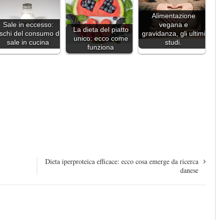
Alimentazione
Sale in eccesso:
vegana e
La dieta del piatto
ischi del consumo di
gravidanza, gli ultimi
unico: ecco come
sale in cucina
studi.
funziona
Dieta iperproteica efficace: ecco cosa emerge da ricerca
danese