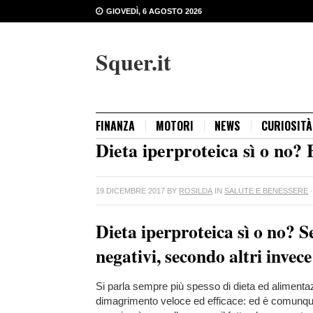
GIOVEDÌ, 6 AGOSTO 2026
Squer.it
FINANZA
MOTORI
NEWS
CURIOSITÀ
Dieta iperproteica sì o no? E
19 DICEMBRE 2017
BY
ROSILDA
IN
SALUTE E BENESSERE
Dieta iperproteica sì o no? S
negativi, secondo altri invece
Si parla sempre più spesso di dieta ed alimentaz
dimagrimento veloce ed efficace: ed è comunqu