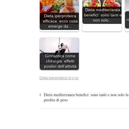
Dieta mediterranea
benefici: sono tanti e
Dieta iperproteica
r
non solo…
efficace: ecco cosa
emerge da…
Ginnastica come
chirurgia: effetti
positivi dell’attività
Dieta iperproteica sì o no
Dieta mediterranea benefici: sono tanti e non solo la
perdita di peso