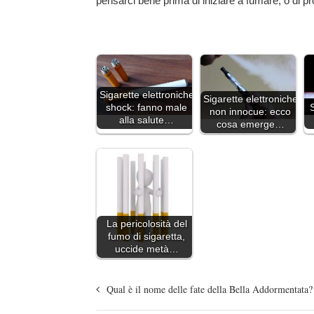
pensarci bene prima di iniziare a fumare, o di pr
Sigarette elettroniche
Sigarette elettroniche
shock: fanno male
non innocue: ecco
alla salute…
cosa emerge…
La pericolosità del
fumo di sigaretta,
uccide metà…
Qual è il nome delle fate della Bella Addormentata?