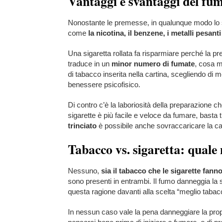
Vantaggi e svantaggi del fu
Nonostante le premesse, in qualunque modo lo s
come
la nicotina, il benzene, i metalli pesanti
Una sigaretta rollata fa risparmiare perché la p
traduce in un
minor numero di fumate
, cosa mo
di tabacco inserita nella cartina, scegliendo di 
benessere psicofisico.
Di contro c’è la laboriosità della preparazione c
sigarette è più facile e veloce da fumare, basta tir
trinciato
è possibile anche sovraccaricare la cart
Tabacco vs. sigaretta: qual
Nessuno,
sia il tabacco che le sigarette fann
sono presenti in entrambi. Il fumo danneggia la 
questa ragione davanti alla scelta “meglio tabacc
In nessun caso vale la pena danneggiare la propr