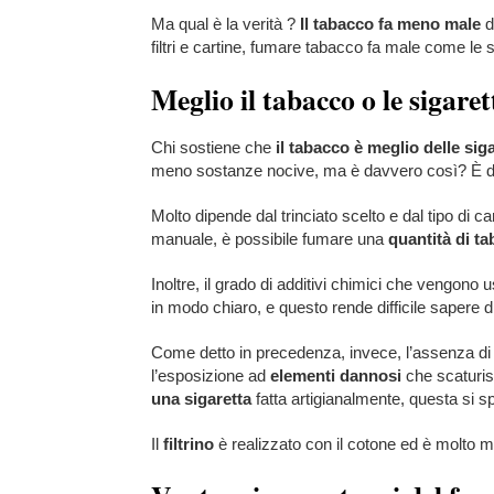
Ma qual è la verità ?
Il tabacco fa meno male
d
filtri e cartine, fumare tabacco fa male come le s
Meglio il tabacco o le sigaret
Chi sostiene che
il tabacco è meglio delle sig
meno sostanze nocive, ma è davvero così? È dif
Molto dipende dal trinciato scelto e dal tipo di 
manuale, è possibile fumare una
quantità di t
Inoltre, il grado di additivi chimici che vengono u
in modo chiaro, e questo rende difficile sapere 
Come detto in precedenza, invece, l’assenza di co
l’esposizione ad
elementi dannosi
che scaturi
una sigaretta
fatta artigianalmente, questa si sp
Il
filtrino
è realizzato con il cotone ed è molto me