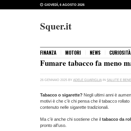
GIOVEDÌ, 6 AGOSTO 2026
Squer.it
FINANZA
MOTORI
NEWS
CURIOSITÀ
Fumare tabacco fa meno mal
26 GENNAIO 2025
BY
ADELE GUARIGLIA
IN
SALUTE E BEN
Tabacco o sigarette?
Negli ultimi anni è aumen
motivi è che c’è chi pensa che il tabacco rollato si
contenuto nelle sigarette tradizionali.
Ma c’è anche chi sostiene che il
tabacco da rol
pronto all’uso.