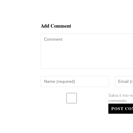
Add Comment
Salva il mio n
commento.
POST C