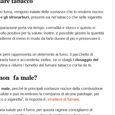
mare tabacco
i fuma, vengono inalate delle sostanze che lo rendono nocivo
 e gli idrocarburi,
presenti sia nel tabacco che nelle sigarette.
reparazione porta via tempo, comodità e sforzo e questo si
lto positiva per la salute. Inoltre, è possibile gestire la quantità
metterne di meno in modo da farlo durare di più e preservare il
he però rappresenta un deterrente al fumo. Il pacchetto di
arla fuori e accenderla; inoltre, se si sbagli il
dosaggio del
ina e ridurre i benefici del fumare tabacco col fai da te.
e non fa male?
o male
, perché le principali sostanze nocive della combustione
salute e può incentivare la comparsa di alcune patologie, per
o o sigaretta”, la risposta è:
smettere di fumare
.
ia salute per il fumo, per questa ragione consigliamo di