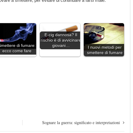
ovare a smettere, per evitare di continuare a farsi male.
E-cig dannosa? Il
rischio è di avvicinare
giovani…
Smettere di fumare:
I nuovi metodi per
ecco come fare
smettere di fumare
Sognare la guerra: significato e interpretazioni