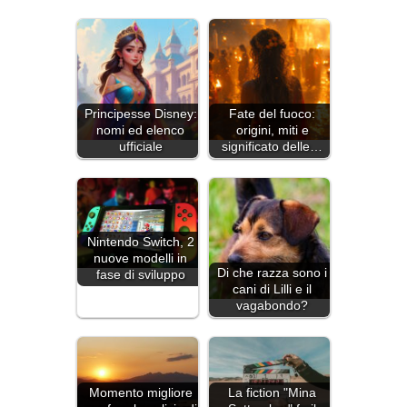
Principesse Disney:
Fate del fuoco:
nomi ed elenco
origini, miti e
ufficiale
significato delle…
Nintendo Switch, 2
nuove modelli in
Di che razza sono i
fase di sviluppo
cani di Lilli e il
vagabondo?
Momento migliore
La fiction "Mina