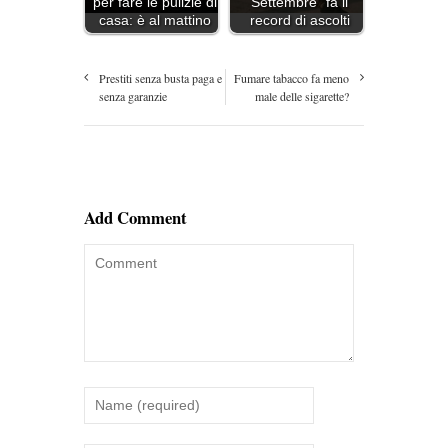
per fare le pulizie di
Settembre" fa il
casa: è al mattino
record di ascolti
Prestiti senza busta paga e
Fumare tabacco fa meno
senza garanzie
male delle sigarette?
Add Comment