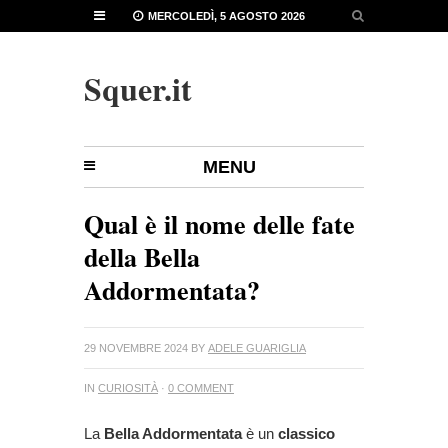
MERCOLEDÌ, 5 AGOSTO 2026
Squer.it
MENU
Qual è il nome delle fate
della Bella
Addormentata?
29 NOVEMBRE 2024
BY
ADELE GUARIGLIA
IN
CURIOSITÀ
·
0 COMMENT
La
Bella Addormentata
è un
classico