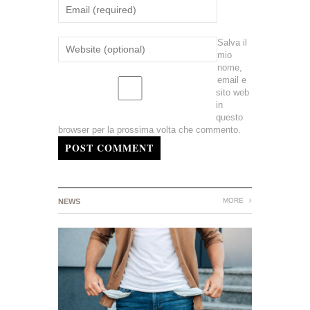
Salva il
mio
nome,
email e
sito web
in
questo
browser per la prossima volta che commento.
POST COMMENT
MORE
NEWS