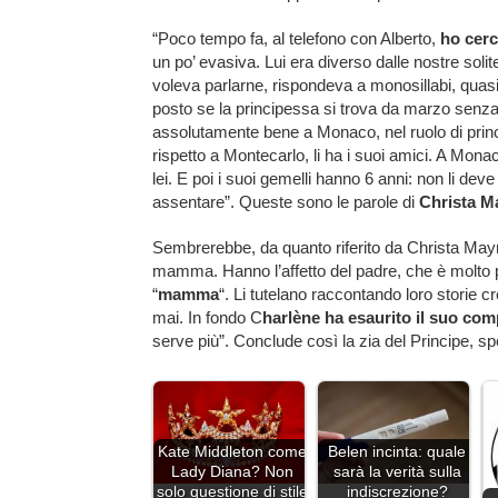
“Poco tempo fa, al telefono con Alberto,
ho cerc
un po’ evasiva. Lui era diverso dalle nostre sol
voleva parlarne, rispondeva a monosillabi, quasi
posto se la principessa si trova da marzo senza i 
assolutamente bene a Monaco, nel ruolo di princi
rispetto a Montecarlo, li ha i suoi amici. A Mona
lei. E poi i suoi gemelli hanno 6 anni: non li dev
assentare”. Queste sono le parole di
Christa M
Sembrerebbe, da quanto riferito da Christa May
mamma. Hanno l’affetto del padre, che è molto p
“
mamma
“. Li tutelano raccontando loro storie 
mai. In fondo C
harlène ha esaurito il suo com
serve più”. Conclude così la zia del Principe, sp
Kate Middleton come
Belen incinta: quale
Lady Diana? Non
sarà la verità sulla
solo questione di stile
indiscrezione?