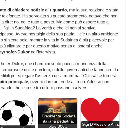
ato di chiedere notizie al riguardo
, ma la sua reazione e stata
ite telefonate. Ha sorvolato su questo argomento, notavo che non
 a dire: no, no, e tutto a posto. Ma come può essere tutto a
figli in Sudafrica? La verità e che lei non si sentiva
pessa. Aveva nostalgia della sua patria: li c’e un altro ambiente
co si sente sola, mentre la vita in Sudafrica è più piacevole per
e più allattare e per questo motivo pensa di potersi anche
ayrhofer-Dukor
nell’intervista.
rhofer-Dukor, che i bambini sento poco la mancanza della
remuroso e dolce con loro, e delle governanti che fanno loro da
credibili per spiegare l’assenza della mamma. “Chissà se tornerà
pito principale
, ovvero dare un erede al trono. Adesso non
erando che le cose tra di loro possano risolversi.
Presidente Società
italiana pediatria,
Gigi D’Alessio e Anna
oltre 300…