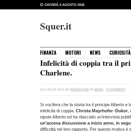
GIOVEDÌ, 6 AGOSTO 2026
Squer.it
FINANZA
MOTORI
NEWS
CURIOSITÀ
Infelicità di coppia tra il p
Charlene.
16 LUGLIO 2021
BY
REDAZIONE
IN
NEWS
·
0 COMMENT
Si vocifera che la storia tra il principe Alberto e
infelicità di coppia.
Christa
Mayrhofer
–
Dukor
,
nipote Alberto ed ha rilasciato un’intervista pubb
un’accesa discussione a inizio anno, in segu
difficoltà nel loro rapporto. Per questo motivo è 