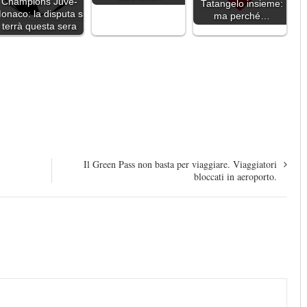
Champions Juve-
Tatangelo insieme:
onaco: la disputa si
ma perché…
terrà questa sera
Il Green Pass non basta per viaggiare. Viaggiatori
bloccati in aeroporto.