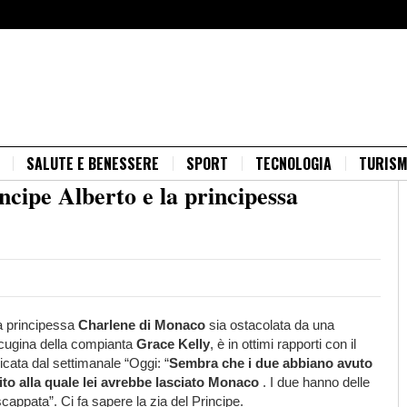
SALUTE E BENESSERE
SPORT
TECNOLOGIA
TURIS
rincipe Alberto e la principessa
 la principessa
Charlene
di
Monaco
sia ostacolata da una
 cugina della compianta
Grace
Kelly
, è in ottimi rapporti con il
licata dal settimanale “Oggi: “
Sembra che i due abbiano avuto
ito alla quale lei avrebbe lasciato Monaco
. I due hanno delle
scappata”. Ci fa sapere la zia del Principe.