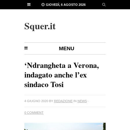
GIOVEDÌ, 6 AGOSTO 2026
Squer.it
MENU
‘Ndrangheta a Verona,
indagato anche l’ex
sindaco Tosi
4 GIUGNO 2020
BY
REDAZIONE
IN
NEWS
·
0 COMMENT