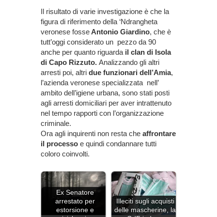
Il risultato di varie investigazione è che la
figura di riferimento della ‘Ndrangheta
veronese fosse
Antonio Giardino
, che è
tutt’oggi considerato un pezzo da 90
anche per quanto riguarda
il clan di Isola
di Capo Rizzuto.
Analizzando gli altri
arresti poi, altri
due funzionari dell’Amia
,
l’azienda veronese specializzata nell’
ambito dell’igiene urbana, sono stati posti
agli arresti domiciliari per aver intrattenuto
nel tempo rapporti con l’organizzazione
criminale.
Ora agli inquirenti non resta che
affrontare
il processo
e quindi condannare tutti
coloro coinvolti.
Ex Senatore
arrestato per
Illeciti sugli acquisti
estorsione e
delle mascherine, la