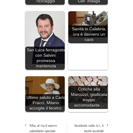
riciclaggio
GdF indaga
Sanità in Calabria,
ora è davvero un
caos
San Luca ferragosto
con Salvini:
promessa
mantenuta
Critiche alla
Marcuzzi, giudicata
Ultimo saluto a Carla
troppo
Fracci, Milano
accomodante…
accoglie il feretro.
Nba, al via il nuovo
Incidente sulla A1, 4
calendario speciale
morti accertati