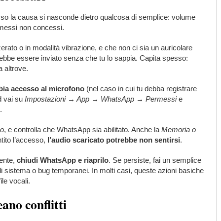
so la causa si nasconde dietro qualcosa di semplice: volume
rmessi non concessi.
erato o in modalità vibrazione, e che non ci sia un auricolare
trebbe essere inviato senza che tu lo sappia. Capita spesso:
 altrove.
ia accesso al microfono
(nel caso in cui tu debba registrare
d vai su
Impostazioni → App → WhatsApp → Permessi
e
.
no
, e controlla che WhatsApp sia abilitato. Anche la
Memoria o
tito l’accesso,
l’audio scaricato potrebbe non sentirsi
.
sente,
chiudi WhatsApp e riaprilo
. Se persiste, fai un semplice
i di sistema o bug temporanei. In molti casi, queste azioni basiche
ile vocali.
ano conflitti