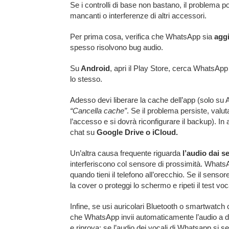
Se i controlli di base non bastano, il problema 
mancanti o interferenze di altri accessori.
Per prima cosa, verifica che WhatsApp sia
aggi
spesso risolvono bug audio.
Su
Android
, apri il Play Store, cerca WhatsAp
lo stesso.
Adesso devi liberare la cache dell’app (solo su 
“Cancella cache”
. Se il problema persiste, valut
l’accesso e si dovrà riconfigurare il backup). In a
chat su
Google Drive o iCloud.
Un’altra causa frequente riguarda
l’audio dai s
interferiscono col sensore di prossimità. Whats
quando tieni il telefono all’orecchio. Se il senso
la cover o proteggi lo schermo e ripeti il test voc
Infine, se usi auricolari Bluetooth o smartwatch c
che WhatsApp invii automaticamente l’audio a dis
e riprova: se l’audio dei vocali di Whatsapp si s