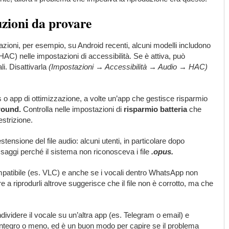
luzioni da provare
i azioni, per esempio, su Android recenti, alcuni modelli includono
HAC) nelle impostazioni di accessibilità. Se è attiva, può
i. Disattivarla
(Impostazioni → Accessibilità → Audio → HAC)
s o app di ottimizzazione, a volte un’app che gestisce risparmio
ground.
Controlla nelle impostazioni di
risparmio batteria
che
estrizione.
estensione del file audio: alcuni utenti, in particolare dopo
saggi perché il sistema non riconosceva i file
.opus.
ompatibile (es. VLC) e anche se i vocali dentro WhatsApp non
re a riprodurli altrove suggerisce che il file non è corrotto, ma che
ividere il vocale su un’altra app (es. Telegram o email) e
 è integro o meno, ed è un buon modo per capire se il problema