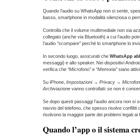
Quando l’audio su WhatsApp non si sente, spes
basso, smartphone in modalità silenziosa o pe
Controlla che il volume multimediale non sia azz
collegato (anche via Bluetooth) a cui l’audio po
l’audio
“scompare”
perché lo smartphone lo invia
In secondo luogo, assicurati che
WhatsApp abb
messaggi) e allo speaker. Nei dispositivi Androi
verifica che
“Microfono”
e
“Memoria”
siano attivi
Su iPhone,
Impostazioni → Privacy → Microfo
Archiviazione
vanno controllati: se non è consen
Se dopo questi passaggi l’audio ancora non si 
riavvio del telefono, che spesso risolve conflitt
risolvono la maggior parte dei problemi legati ai f
Quando l’app o il sistema cre