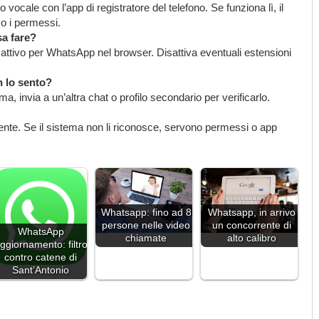
ocale con l’app di registratore del telefono. Se funziona lì, il
o i permessi.
sa fare?
 attivo per WhatsApp nel browser. Disattiva eventuali estensioni
 lo sento?
ma, invia a un’altra chat o profilo secondario per verificarlo.
nte. Se il sistema non li riconosce, servono permessi o app
Whatsapp: fino ad 8
Whatsapp, in arrivo
persone nelle video
un concorrente di
WhatsApp
chiamate
alto calibro
ggiornamento: filtro
contro catene di
Sant’Antonio