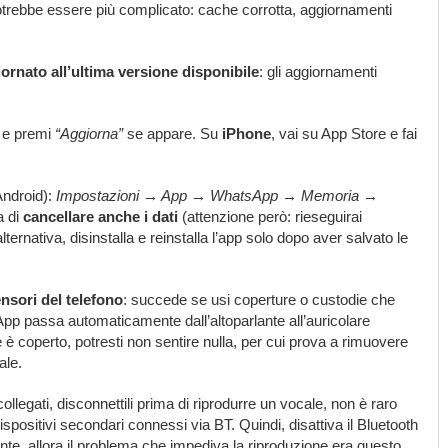
potrebbe essere più complicato: cache corrotta, aggiornamenti
ornato all’ultima versione disponibile
: gli aggiornamenti
p e premi
“Aggiorna”
se appare. Su
iPhone
, vai su App Store e fai
Android):
Impostazioni → App → WhatsApp → Memoria →
a di
cancellare anche i dati
(attenzione però: rieseguirai
lternativa, disinstalla e reinstalla l’app solo dopo aver salvato le
ensori del telefono
: succede se usi coperture o custodie che
App passa automaticamente dall’altoparlante all’auricolare
re è coperto, potresti non sentire nulla, per cui prova a rimuovere
ale.
ollegati, disconnettili prima di riprodurre un vocale, non è raro
positivi secondari connessi via BT. Quindi, disattiva il Bluetooth
ente, allora il problema che impediva la riproduzione era questo.