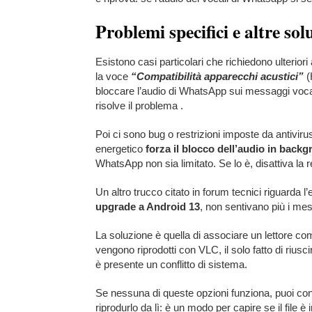
Problemi specifici e altre so
Esistono casi particolari che richiedono ulterior
la voce
“Compatibilità apparecchi acustici”
(
bloccare l’audio di WhatsApp sui messaggi vocal
risolve il problema .
Poi ci sono bug o restrizioni imposte da antiviru
energetico
forza il blocco dell’audio in back
WhatsApp non sia limitato. Se lo è, disattiva la r
Un altro trucco citato in forum tecnici riguarda l’
upgrade a Android 13
, non sentivano più i mes
La soluzione è quella di associare un lettore c
vengono riprodotti con VLC, il solo fatto di riusci
è presente un conflitto di sistema.
Se nessuna di queste opzioni funziona, puoi cond
riprodurlo da lì: è un modo per capire se il file