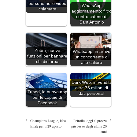
persone nelle video
WhatsApp
chiamate
aggiornamento: filtro
contro catene di
Sant’Antonio
Zoom, nuove
Whatsapp, in arrivo
funzioni per bannare
un concorrente di
chi disturba
alto calibro
Dark Web, in vendita
oltre 73 milioni di
Tuned, la nuova app
dati personali
per le coppie di
Facebook
Champions League, idea
Petrolio, oggi al prezzo
finale per il 29 agosto
più basso degli ultimi 20
anni