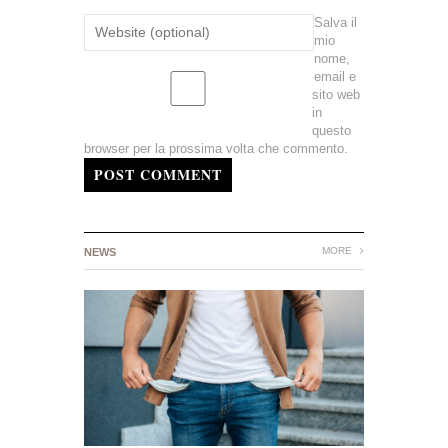
Salva il
mio
nome,
email e
sito web
in
questo
browser per la prossima volta che commento.
POST COMMENT
MORE
NEWS