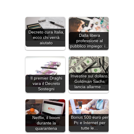
Decreto cura Italia,
Dalla libera
ecco chi verrà
professione al
aiutato
pubblico impiego: i…
Investire sul dollaro,
Il premier Draghi
Goldman Sachs
vara il Decreto
lancia allarme…
Sostegni
Bonus 500 euro per
Netflix, il boom
Pc e Internet per
durante la
tutte le…
quarantena