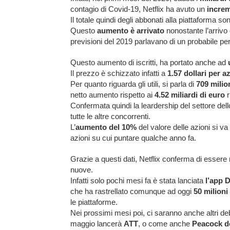
contagio di Covid-19, Netflix ha avuto un
increme
Il totale quindi degli abbonati alla piattaforma 
Questo
aumento è arrivato
nonostante l’arrivo 
previsioni del 2019 parlavano di un probabile pe
Questo aumento di iscritti, ha portato anche ad
Il prezzo è schizzato infatti a
1.57 dollari per a
Per quanto riguarda gli utili, si parla di
709 milion
netto aumento rispetto ai
4.52 miliardi di euro
r
Confermata quindi la leardership del settore d
tutte le altre concorrenti.
L’
aumento del 10%
del valore delle azioni si 
azioni su cui puntare qualche anno fa.
Grazie a questi dati, Netflix conferma di essere
nuove.
Infatti solo pochi mesi fa è stata lanciata
l’app 
che ha rastrellato comunque ad oggi
50 milioni 
le piattaforme.
Nei prossimi mesi poi, ci saranno anche altri de
maggio lancerà
ATT
, o come anche
Peacock de