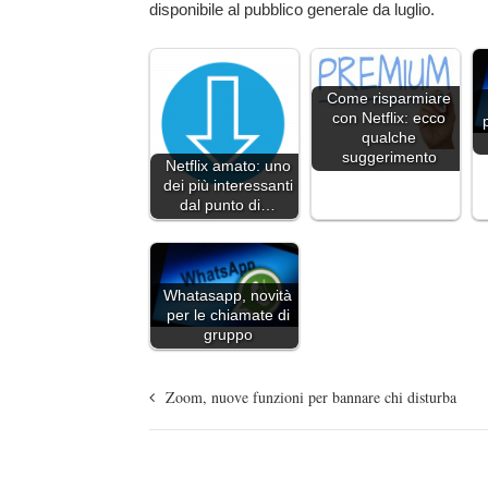
disponibile al pubblico generale da luglio.
Come risparmiare
con Netflix: ecco
qualche
suggerimento
Netflix amato: uno
dei più interessanti
dal punto di…
Whatasapp, novità
per le chiamate di
gruppo
Zoom, nuove funzioni per bannare chi disturba