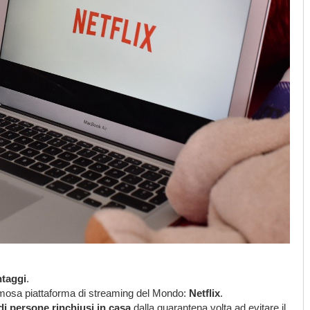
ntaggi
.
famosa piattaforma di streaming del Mondo:
Netflix
.
 di persone rinchiusi in casa
dalla quarantena volta ad evitare il