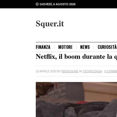
GIOVEDÌ, 6 AGOSTO 2026
Squer.it
FINANZA
MOTORI
NEWS
CURIOSITÀ
Netflix, il boom durante la
22 APRILE 2020
BY
REDAZIONE
IN
TECNOLOGIA
·
0 COMM