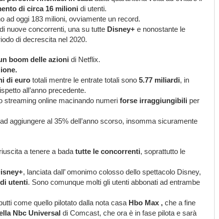
nto di circa 16 milioni
di utenti.
sono ad oggi 183 milioni, ovviamente un record.
di nuove concorrenti, una su tutte
Disney+
e nonostante le
riodo di decrescita nel 2020.
un boom delle azioni
di Netflix.
zione.
i di euro
totali mentre le entrate totali sono
5.77 miliardi
, in
ispetto all’anno precedente.
ello streaming online macinando numeri
forse irraggiungibili
per
va ad aggiungere al 35% dell’anno scorso, insomma sicuramente
 riuscita a tenere a bada
tutte le concorrenti
, soprattutto le
Disney+
, lanciata dall’ omonimo colosso dello spettacolo Disney,
di utenti
. Sono comunque molti gli utenti abbonati ad entrambe
butti come quello pilotato dalla nota casa
Hbo Max ,
che a fine
lla Nbc Universal
di Comcast, che ora è in fase pilota e sarà