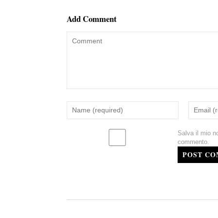
Add Comment
Salva il mio n
commento.
POST C